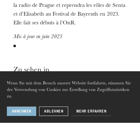
la radio de Prague et reprendra les rôles de Senta
et d’Elisabeth au Festival de Bayreuth en 2023.
Die OnR mit euch
Elle fait ses débuts à l’OnR.
Führungen durch die Oper
Mis à jour en juin 2023
Zu sehen in
Wenn Sie mit dem Besuch unserer Website fortfahren, stimmen Sie
der Verwendung von Cookies zur Erstellung von Zugriffsstatistiken
Oper
zu.
09
Juni
04
Juli 2023
ANNEHMEN
ABLEHNEN
MEHR ERFAHREN
Strasbourg · Mulhouse
Donnerstag 20 Aug. 2026