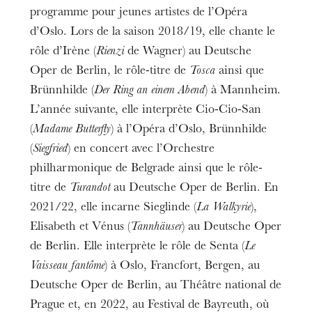
programme pour jeunes artistes de l’Opéra
d’Oslo. Lors de la saison 2018/19, elle chante le
rôle d’Irène (
Rienzi
de Wagner) au Deutsche
Oper de Berlin, le rôle-titre de
Tosca
ainsi que
Brünnhilde (
Der Ring an einem Abend
) à Mannheim.
L’année suivante, elle interprète Cio-Cio-San
(
Madame Butterfly
) à l’Opéra d’Oslo, Brünnhilde
(
Siegfried
) en concert avec l’Orchestre
philharmonique de Belgrade ainsi que le rôle-
titre de
Turandot
au Deutsche Oper de Berlin. En
2021/22, elle incarne Sieglinde (
La Walkyrie
),
Elisabeth et Vénus (
Tannhäuser
) au Deutsche Oper
de Berlin. Elle interprète le rôle de Senta (
Le
Vaisseau fantôme
) à Oslo, Francfort, Bergen, au
Deutsche Oper de Berlin, au Théâtre national de
Prague et, en 2022, au Festival de Bayreuth, où