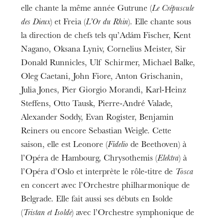
elle chante la même année Gutrune (
Le Crépuscule
des Dieux
) et Freia (
L’Or du Rhin
). Elle chante sous
la direction de chefs tels qu’Adám Fischer, Kent
Nagano, Oksana Lyniv, Cornelius Meister, Sir
Donald Runnicles, Ulf Schirmer, Michael Balke,
Oleg Caetani, John Fiore, Anton Grischanin,
Julia Jones, Pier Giorgio Morandi, Karl-Heinz
Steffens, Otto Tausk, Pierre-André Valade,
Alexander Soddy, Evan Rogister, Benjamin
Reiners ou encore Sebastian Weigle. Cette
saison, elle est Leonore (
Fidelio
de Beethoven) à
l’Opéra de Hambourg, Chrysothemis (
Elektra
) à
l’Opéra d’Oslo et interprète le rôle-titre de
Tosca
en concert avec l’Orchestre philharmonique de
Belgrade. Elle fait aussi ses débuts en Isolde
(
Tristan et Isolde
) avec l’Orchestre symphonique de