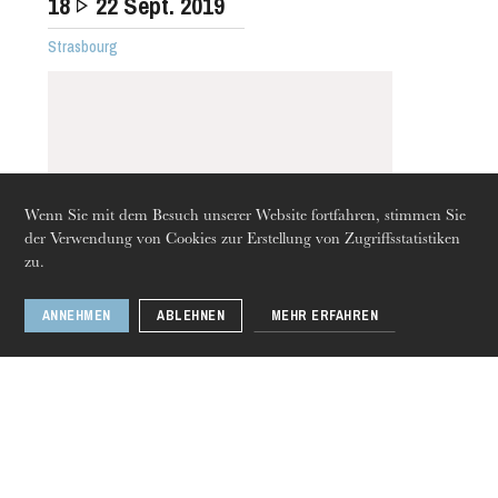
18
22
Sept. 2019
Strasbourg
Die OnR mit euch
Führungen durch die Oper
Wenn Sie mit dem Besuch unserer Website fortfahren, stimmen Sie
der Verwendung von Cookies zur Erstellung von Zugriffsstatistiken
zu.
ANNEHMEN
ABLEHNEN
MEHR ERFAHREN
Donnerstag 20 Aug. 2026
4.48 Psychosis