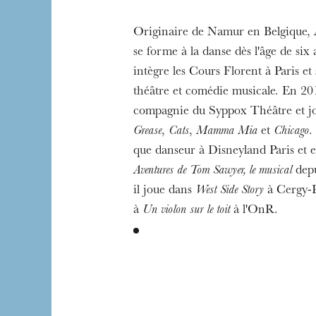
Die OnR mit euc
Originaire de Namur en Belgique,
Führungen durch d
se forme à la danse dès l'âge de six 
intègre les Cours Florent à Paris et 
théâtre et comédie musicale. En 2016
compagnie du Syppox Théâtre et j
Grease
,
Cats
,
Mamma Mia
et
Chicago
.
que danseur à Disneyland Paris et est
Aventures de Tom Sawyer, le musical
depu
il joue dans
West Side Story
à Cergy-P
à
Un violon sur le toit
à l'OnR.