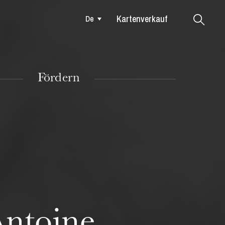
Kartenverkauf
De
Colmar
Fördern
DIENSTAG
18
ntoine