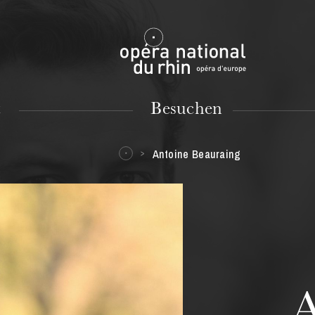
Mulhouse
t
Besuchen
Antoine Beauraing
DIENSTAG
18
A