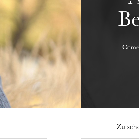
Be
Coméd
Zu seh