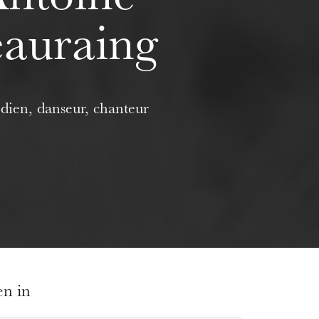
auraing
ien, danseur, chanteur
en in