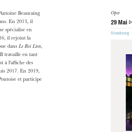
h
Oper
 Antoine Beauraing
ie Oper
29
Mai
ans. En 2013, il
se spécialise en
Strasbourg 
, il rejoint la
oue dans
Le Roi Lion
,
 Il travaille en tant
 à l'affiche des
is 2017. En 2019,
ontoise et participe
MITTWOCH
19