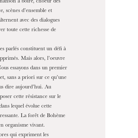
hanson à boire, choeur des
MERCREDI
19
nce, scènes d’ensemble et
ternent avec des dialogues
r toute cette richesse de
s parlés constituent un défi à
supprimés. Mais alors, l’oeuvre
 Nous essayons dans un premier
ret, sans a priori sur ce qu’une
us dire aujourd’hui. Au
oser cette résistance sur le
 dans lequel évolue cette
pressante. La forêt de Bohème
 en organisme vivant.
res qui expriment les