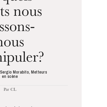
its nous
issons-
nous
ipuler?
 Sergio Morabito, Metteurs
en scène
Par CL