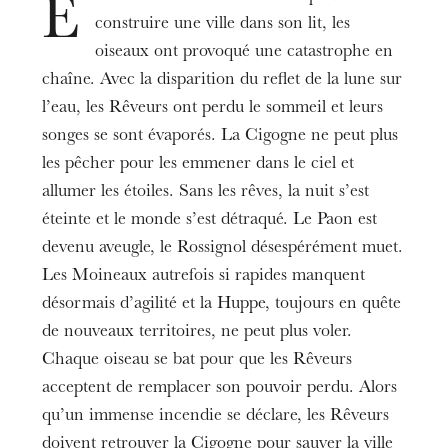
Cigogne
E
Lumières et vidéo
Brenda Poupard
construire une ville dans son lit, les
Giacomo Gorini
Tarifs
oiseaux ont provoqué une catastrophe en
Paon
8-25€
Opéra Studio de l’Opéra national du Rhin
,
chaîne. Avec la disparition du reflet de la lune sur
Damian Arnold
Classes CHAM de Strasbourg – Meinau
Durée
,
l’eau, les Rêveurs ont perdu le sommeil et leurs
1h00
Enfants de l’Institut Bruckhof
Conservatoire
,
Huppe fasciée
songes se sont évaporés. La Cigogne ne peut plus
Limite d’âge
de Strasbourg
Orchestre de la HEAR
Oleg Volkov
,
les pêcher pour les emmener dans le ciel et
À partir de 5 ans
allumer les étoiles. Sans les rêves, la nuit s’est
Informations
éteinte et le monde s’est détraqué. Le Paon est
Spectacle présenté sans entracte
devenu aveugle, le Rossignol désespérément muet.
Les Moineaux autrefois si rapides manquent
Avec le soutien du Crédit Agricole Alsace Vosges.
désormais d’agilité et la Huppe, toujours en quête
En partenariat avec France 3 Grand Est.
de nouveaux territoires, ne peut plus voler.
Les billets pour les représentations au Théâtre
Chaque oiseau se bat pour que les Rêveurs
Municipal de Colmar sont en vente par
acceptent de remplacer son pouvoir perdu. Alors
téléphone au 03 89 20 29 01
qu’un immense incendie se déclare, les Rêveurs
doivent retrouver la Cigogne pour sauver la ville