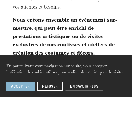
vos attentes et besoins.
Nous créons ensemble un événement sur-
L’OnR avec vous
mesure, qui peut être enrichi de
Visites de l’Opéra de
prestations artistiques ou de visites
Strasbourg
exclusives de nos coulisses et ateliers de
création des costumes et décors.
En poursuivant votre navigation sur ce site, vous acceptez
l’utilisation de cookies utilisés pour réaliser des statistiques de visites.
2 .
Relations publiques
ACCEPTER
REFUSER
EN SAVOIR PLUS
Invitez vos clients et partenaires à un spectacle
de l'Opéra national du Rhin.
jeudi 20 août 2026