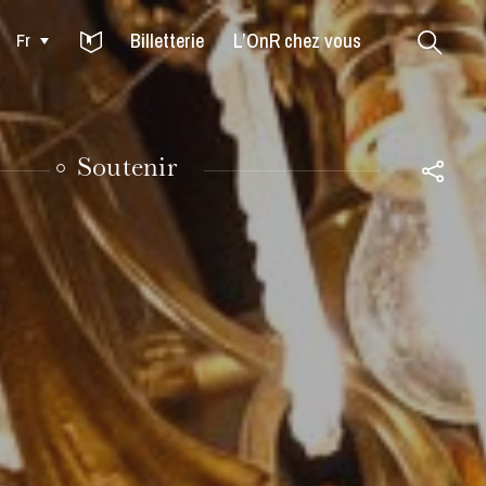
Billetterie
L’OnR chez vous
Fr
Colmar
Soutenir
MARDI
18