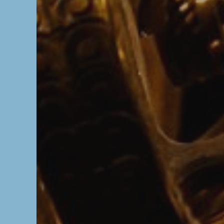
L’OnR avec vous
Visites de l’Opé
Strasbourg