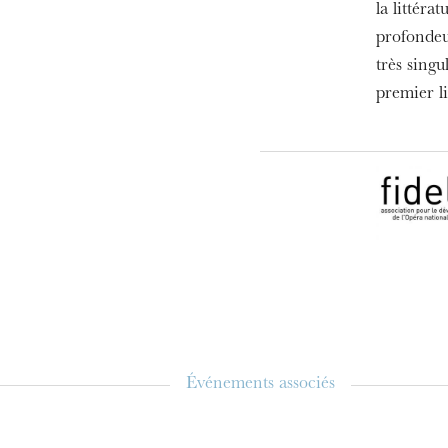
la littéra
MERCREDI
19
profondeur
très singu
premier l
Événements associés