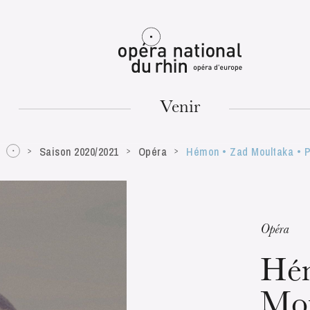
Mulhouse
Venir
Saison 2020/2021
Opéra
Hémon • Zad Moultaka • P
MARDI
18
Opéra
Hé
Mou