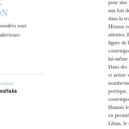
R
pour une 
aux lois d
ON
dans la t
annulées sont
Hémon est 
attentes.
ultérieure.
figure de 
contempor
lui-même 
Dans des 
et artist
nombreuse
sition
oultaka
poétique, 
contempor
libanais l
en premiè
Liban, le