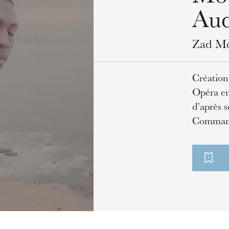
Aud
Zad Mo
Créati
Opéra en
d’après 
Command