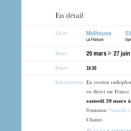
En détail
Mulhouse
S
Lieux
La Filature
Op
20
mars
27
juin
Dates
1h30
Durée
Informations
En version radiopho
en direct sur Franc
samedi 20 mars à
l'émission
"Samedi à 
Chaine.