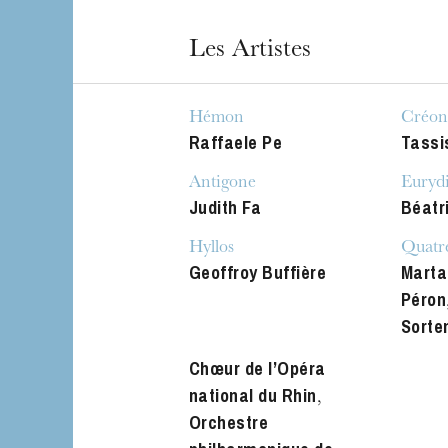
L’OnR avec vous
Visites de l’Opé
Les Artistes
Strasbourg
Hémon
Créon
Raffaele Pe
Tassi
Antigone
Euryd
Judith Fa
Béatr
Hyllos
Quatre
Geoffroy Buffière
Marta
Péron
Sorte
Chœur de l’Opéra
national du Rhin
,
Orchestre