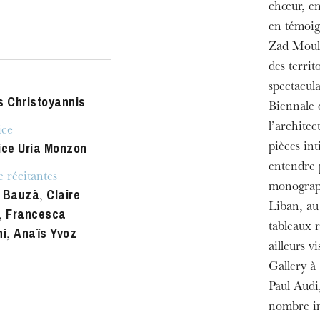
chœur, e
en témoig
ra de
Zad Moult
des territ
spectacula
s Christoyannis
Biennale 
l’architec
ice
ice Uria Monzon
pièces in
entendre 
 récitantes
monograp
 Bauzà
Claire
,
Liban, au
Francesca
,
tableaux r
ni
Anaïs Yvoz
,
ailleurs 
Gallery à
Paul Audi,
nombre imp