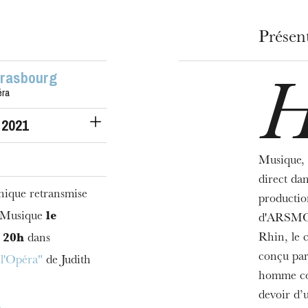
Présen
trasbourg
éra
 2021
Musique, 
direct da
nique retransmise
productio
e Musique
le
d'ARSMON
Rhin, le 
 20h
dans
conçu par
l'Opéra"
de Judith
homme con
devoir d’