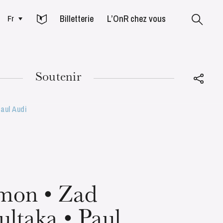
Billetterie
L’OnR chez vous
Fr
Colmar
Soutenir
aul Audi
MARDI
18
mon • Zad
ltaka • Paul