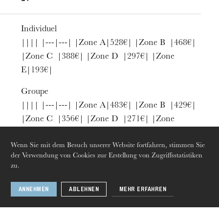
Individuel
|||| |---|---| |Zone A|528€| |Zone B |468€|
|Zone C |388€| |Zone D |297€| |Zone
E|193€|
Groupe
|||| |---|---| |Zone A|483€| |Zone B |429€|
Donnerstag 20 Aug. 2026
|Zone C |356€| |Zone D |271€| |Zone
E |176€|
Wenn Sie mit dem Besuch unserer Website fortfahren, stimmen Sie
Jeune
der Verwendung von Cookies zur Erstellung von Zugriffsstatistiken
zu.
|||| |---|---| |Zone A |288€| |Zone
B |255€| |Zone C |211€| |Zone
ANNEHMEN
ABLEHNEN
MEHR ERFAHREN
D |163€| |Zone E |107€|
Tarif groupe
: min. 10 personnes, membres