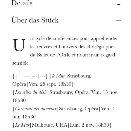
Details
Orte
Über das Stück
Mulhouse
Straßburg
UHA, Learning center
Opéra, salle Bastide
n cycle de conférences pour appréhender
U
les œuvres et l’univers des chorégraphes
Termine
25
Sept. 2026
04
Juni 2027
18:30
du Ballet de l’OnR et nourrir un regard
sensible.
Spieldauer
||| |---|---|---| |
le Mur
|Strasbourg,
1h00
Opéra|Ven. 25 sept. 18h30|
Informationen
|
Les Ailes du désir
|Strasbourg, Opéra|Ven. 13 nov.
18h30|
Entrée libre, sans réservation.
|
Carnaval des animaux
|Strasbourg, Opéra|Ven. 4
juin 18h30|
|
Le Mur
|Mulhouse, UHA|Lun. 2 nov. 18h30|