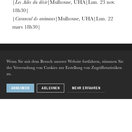
|
Les Ailes du désir
|Mulhouse, UHA|Lun. 23 nov.
18h30|
|
Caranval ds animaux
|Mulhouse, UHA|Lun. 22
mars 18h30|
Wenn Sie mit dem Besuch unserer Website fortfahren, stimmen Sie
der Verwendung von Cookies zur Erstellung von Zugriffsstatistiken
Die OnR mit euch
zu.
Führungen durch die Oper
ANNEHMEN
ABLEHNEN
MEHR ERFAHREN
Sprachen
Fr
En
De
Folgen Sie uns