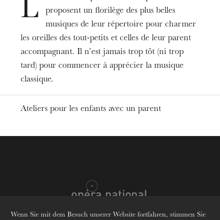
Straßburg
L
proposent un florilège des plus belles
Opéra, salle Bastide
musiques de leur répertoire pour charmer
les oreilles des tout-petits et celles de leur parent
Termine
05
Dez. 2026
16
Juni 2027
accompagnant. Il n’est jamais trop tôt (ni trop
tard) pour commencer à apprécier la musique
Preis
classique.
10€
Altersempfehlung
Ateliers pour les enfants avec un parent
Von 2 bis 5 Jahren
Informationen
À Strasbourg, réservation en ligne et en
billetterie.
À Colmar, réservation au Théâtre municipal (du
mardi au vendredi de 10h à 13h), au +33 (0)3 89
Wenn Sie mit dem Besuch unserer Website fortfahren, stimmen Sie