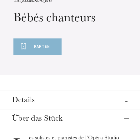
Sitzkissenkonzerte
Mittwoch 19 Aug. 2026
Bébés chanteurs
KARTEN
Details
Orte
Über das Stück
Colmar
Mulhouse
Théâtre municipal de Colmar
La Sinne
es solistes et pianistes de l’Opéra Studio