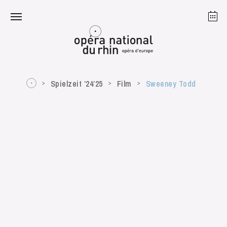
Straßburg
Mulhouse
August 2026
Spielzeit ’24’25
Film
Sweeney Todd
Dienstag 18 Aug. 2026