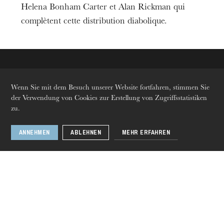
Entrée libre dans la limite des places
Helena Bonham Carter et Alan Rickman qui
disponibles
complètent cette distribution diabolique.
Spieldauer
2h00
Informationen
En partenariat avec le Cinéma Cosmos
Wenn Sie mit dem Besuch unserer Website fortfahren, stimmen Sie
der Verwendung von Cookies zur Erstellung von Zugriffsstatistiken
Die OnR mit euch
zu.
Führungen durch die Oper
ANNEHMEN
ABLEHNEN
MEHR ERFAHREN
Sprachen
Fr
En
De
Folgen Sie uns
Die Opéra national du Rhin