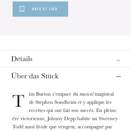
DATE ET LIEU
Details
Ort
Über das Stück
Straßburg
Opéra
im Burton s’empare du
musical
magistral
T
de Stephen Sondheim et y applique les
Termin
22
Sept. 2024
17:30
recettes qui ont fait son succès. En pleine
ère victorienne, Johnny Depp habite un Sweeney
Todd aussi livide que vengeur, accompagné par
Preis