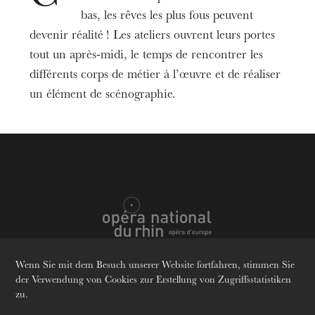
Termin
16
Okt. 2024
14:00
bas, les rêves les plus fous peuvent
devenir réalité ! Les ateliers ouvrent leurs portes
tout un après-midi, le temps de rencontrer les
Preis
10 €
différents corps de métier à l’œuvre et de réaliser
un élément de scénographie.
Altersempfehlung
Von 7 bis 11 Jahren
Informationen
Réservations par mail uniquement :
jeunes@onr.fr
À partir du 3 septembre
Attention ateliers soumis à des tranches d’âge.
Wenn Sie mit dem Besuch unserer Website fortfahren, stimmen Sie
Sprachen
Fr
En
De
Nombre de places limité.
der Verwendung von Cookies zur Erstellung von Zugriffsstatistiken
zu.