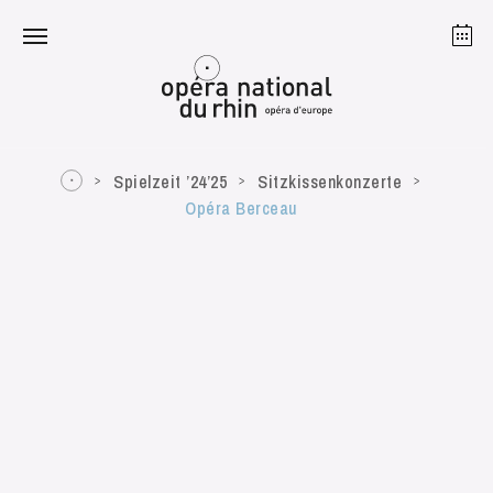
Straßburg
Mulhouse
August 2026
Spielzeit ’24’25
Sitzkissenkonzerte
Opéra Berceau
Dienstag 18 Aug. 2026