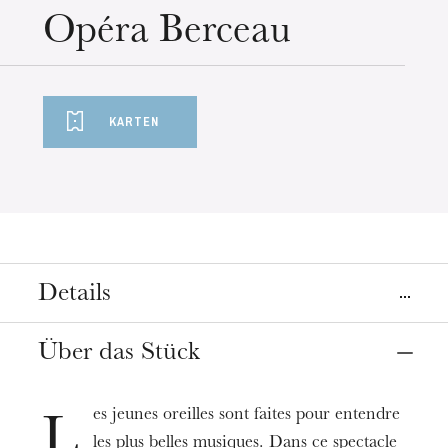
Mittwoch 19 Aug. 2026
Opéra Berceau
KARTEN
Details
Ort
Über das Stück
Straßburg
Opéra
es jeunes oreilles sont faites pour entendre
L
les plus belles musiques. Dans ce spectacle