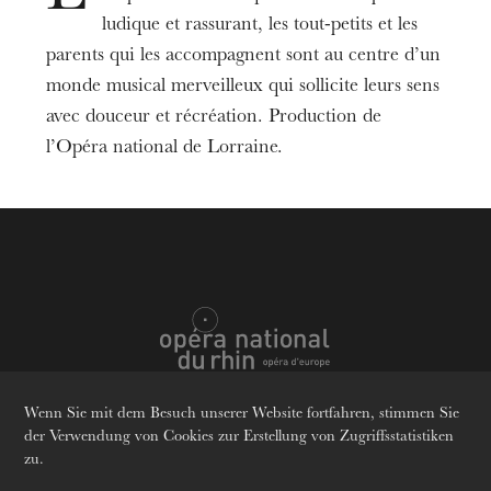
Termine
14
Sept. 2024
ludique et rassurant, les tout-petits et les
parents qui les accompagnent sont au centre d’un
monde musical merveilleux qui sollicite leurs sens
Preis
6 €
avec douceur et récréation. Production de
l’Opéra national de Lorraine.
Altersempfehlung
Von 0 bis 3 Jahren
Informationen
Réservation à Strasbourg
à partir du 3 sept.
:
En caisse, du lundi au vendredi de 12h30 à
18h30
Par téléphone : +33 (0)3 68 98 75 93, du
lundi au vendredi de 10h30 à 12h30
Wenn Sie mit dem Besuch unserer Website fortfahren, stimmen Sie
Sprachen
Fr
En
De
der Verwendung von Cookies zur Erstellung von Zugriffsstatistiken
zu.
Pour les enfants avec un parent.