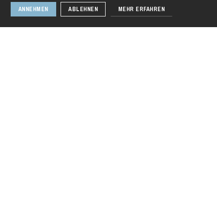
Folgen Sie uns
Die OnR mit euch
ANNEHMEN
ABLEHNEN
MEHR ERFAHREN
Führungen durch die Oper
Die Opéra national du Rhin
Das Haus
Intendanz
Das CCN • Ballett der Opéra national du Rhin
Presse
Chor
Donnerstag 20 Aug. 2026
Opernstudio
Kinderchor
Stellenangebote