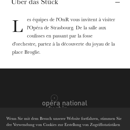
Ort
Über das Stück
Straßburg
Opéra
es équipes de l'OnR vous invitent à visiter
L
l'Opéra de Strasbourg. De la salle aux
Termine
07
Okt. 2023
15
Juni 2024
10:00
coulisses en passant par la fosse
d'orchestre, partez à la découverte du joyau de la
place Broglie.
Preis
5-10 €
Spieldauer
2h00
Informationen
Les dates à partir de janvier 2024 seront
communiquées ultérieurement.
Wenn Sie mit dem Besuch unserer Website fortfahren, stimmen Sie
der Verwendung von Cookies zur Erstellung von Zugriffsstatistiken
Place limitées.
Sprachen
Fr
En
De