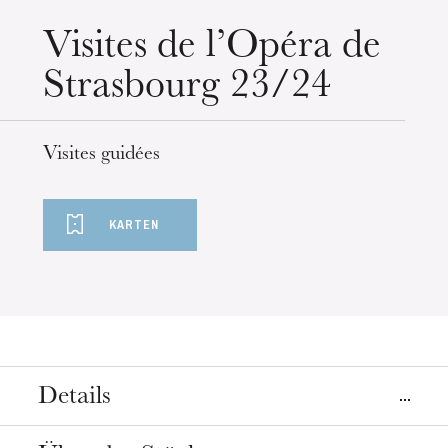
Mittwoch 19 Aug. 2026
Visites de l’Opéra de
Strasbourg 23/24
Visites guidées
KARTEN
Details