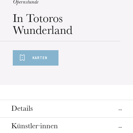
Opernstunde
Mittwoch 19 Aug. 2026
In Totoros
Wunderland
KARTEN
Details
Ort
Künstler·innen