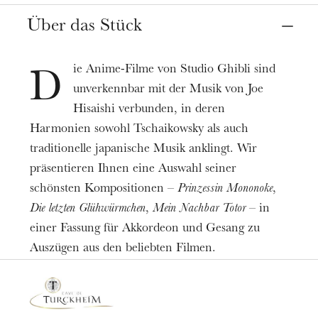
Straßburg
Opéra, Salle Ponnelle
Über das Stück
Sopran
Nathalie Gaudefroy
Susan Griffiths
,
Termine
07
10
Dez. 2022
ie Anime-Filme von Studio Ghibli sind
Mezzosopran
D
Laurence Hunckler-ElMoncef
unverkennbar mit der Musik von Joe
Preis
Hisaishi verbunden, in deren
Akkordeon
6-12€
Harmonien sowohl Tschaikowsky als auch
Philippe Borecek
Spieldauer
traditionelle japanische Musik anklingt. Wir
1h20
präsentieren Ihnen eine Auswahl seiner
schönsten Kompositionen –
Prinzessin Mononoke
,
Die letzten Glühwürmchen
,
Mein Nachbar Totor
– in
einer Fassung für Akkordeon und Gesang zu
Auszügen aus den beliebten Filmen.