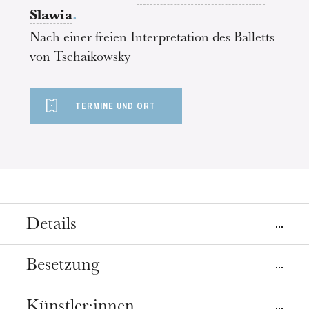
Slawia
.
Nach einer freien Interpretation des Balletts
von Tschaikowsky
TERMINE UND ORT
Details
Ort
Besetzung
Straßburg
Salle des fêtes de l'Aubette 1928
Künstler·innen