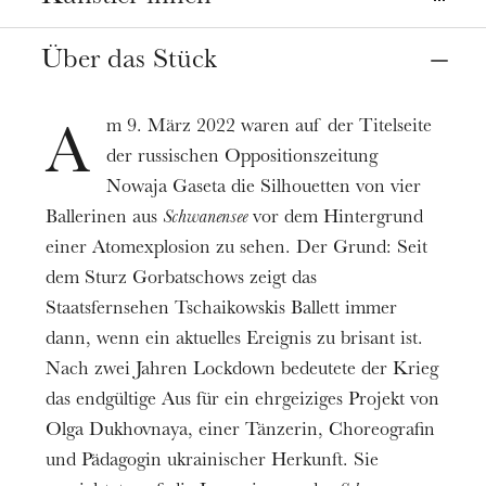
Partition chorégraphique
Olga Dukhovnaya
Alexis Hedouin
,
Termine
Über das Stück
05
06
Mai 2023
Choreographin, Tanzerin
Partition sonore
Olga Dukhovnaya
Anton Svetlichny
Preis
m 9. März 2022 waren auf der Titelseite
A
Partition lumière et costume
Eintritt frei (im Rahmen der verfügbaren
der russischen Oppositionszeitung
Guillaume Jouin
Marion Regnier
,
Plätze)
Nowaja Gaseta die Silhouetten von vier
Spieldauer
Régie générale
Ballerinen aus
Schwanensee
vor dem Hintergrund
0h35
Moustache
Felix Löhmann
,
einer Atomexplosion zu sehen. Der Grund: Seit
dem Sturz Gorbatschows zeigt das
Informationen
Regard extérieur
François Maurisse
Staatsfernsehen Tschaikowskis Ballett immer
Auf Vorschlag von POLE-SUD, Centre de
dann, wenn ein aktuelles Ereignis zu brisant ist.
développement chorégraphique national.
Nach zwei Jahren Lockdown bedeutete der Krieg
Produktion C.A.M.P / Amélie-Anne Chapelain.
das endgültige Aus für ein ehrgeiziges Projekt von
Koproduktion Le Quartz - Scène Nationale de
Olga Dukhovnaya, einer Tänzerin, Choreografin
Brest, Au bout du plongeoir & la Coopération
und Pädagogin ukrainischer Herkunft. Sie