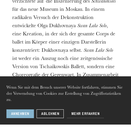
Nantes-Rennes-Brest-Rouen - Itinéraires
verzichtete auf die Inszenierung des
Schwanensees
für das neue Museum in Moskau. In einem
d'artiste(s).
radikalen Versuch der Dekonstruktion
Mit der Unterstützung der Rencontres
entwickelte Olga Dukhovnaya
Swan Lake Solo
,
chorégraphiques internationales de Seine-Saint-
eine Kreation, in der sich der gesamte Corps de
Denis, der DRAC Bretagne und Danse Dense;
ballet im Körper einer einzigen Darstellerin
Dank an das CCNRB - Collectif FAIR-E für die
konzentriert: Dukhovnaya selbst.
Swan Lake Solo
Studioausleihe.
ist weder ein Auszug noch eine zeitgenössische
Version von Tschaikowskis Ballett, sondern eine
Die OnR mit euch
Choreografie der Gegenwart. In Zusammenarbeit
Führungen durch die Oper
mit dem Komponisten Anton Svetlichny nimmt
Wenn Sie mit dem Besuch unserer Website fortfahren, stimmen Sie
sich die Choreografin und Tänzerin lustvoll die
der Verwendung von Cookies zur Erstellung von Zugriffsstatistiken
Freiheit, die Grenzen zwischen Corps de ballet
zu.
und Solo aufzuheben, sowie Zeit und Raum völlig
ANNEHMEN
ABLEHNEN
MEHR ERFAHREN
neu zu gestalten, indem sie den Tanz in eine
polyphone musikalische Landschaft einbettet.