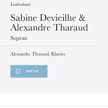
Liederabend
Mittwoch 19 Aug. 2026
Sabine Devieilhe &
Alexandre Tharaud
Sopran
Alexandre Tharaud, Klavier
KARTEN