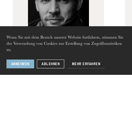
Die OnR mit euch
Führungen durch die Oper
Wenn Sie mit dem Besuch unserer Website fortfahren, stimmen Sie
der Verwendung von Cookies zur Erstellung von Zugriffsstatistiken
zu.
Stéphane Degout
ANNEHMEN
ABLEHNEN
MEHR ERFAHREN
2021
Donnerstag 20 Aug. 2026
1 / 6