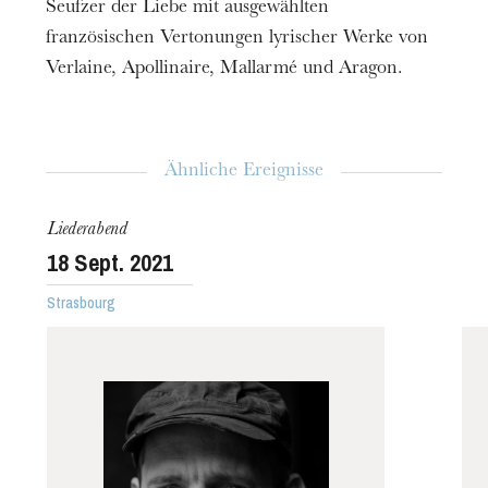
Tharaud ist sehr offenherzig und wissbegierig.
Seufzer der Liebe mit ausgewählten
Während der gesamten Spielzeit 21/22 begleitet
französischen Vertonungen lyrischer Werke von
Verlaine, Apollinaire, Mallarmé und Aragon.
er das OPS zu Symphoniekonzerten (2. und 3.
Dezember), Liederabenden (12. Dezember und
31. Mai) und Kammermusik (27. März).
Ähnliche Ereignisse
Liederabend
18
Sept. 2021
Strasbourg