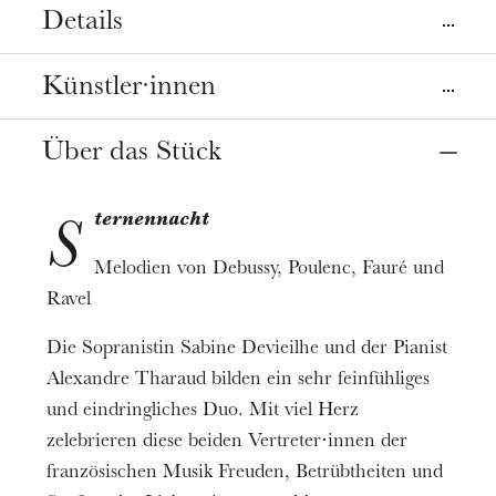
Details
Ort
Künstler·innen
Straßburg
Opéra
Über das Stück
Sopran
Sabine Devieilhe
Termin
11
Okt. 2021
20:00
ternennacht
Klavier
S
Alexandre Tharaud
Melodien von Debussy, Poulenc, Fauré und
Preis
Ravel
6 - 48 €
Die Sopranistin Sabine Devieilhe und der Pianist
Informationen
Alexandre Tharaud bilden ein sehr feinfühliges
Alexandre Tharaud ist Artist-in-Residence am
und eindringliches Duo. Mit viel Herz
Orchestre philharmonique de Strasbourg. Der
zelebrieren diese beiden Vertreter⋅innen der
französische Botschafter für Klavier Alexandre
französischen Musik Freuden, Betrübtheiten und