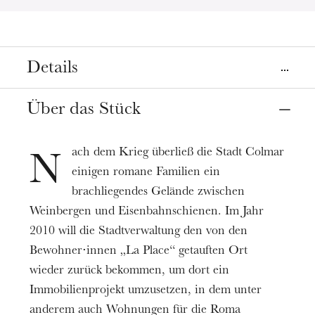
Details
Ort
Über das Stück
Straßburg
Museum für moderne und zeitgenössische Kunst (MAMCS)
ach dem Krieg überließ die Stadt Colmar
N
einigen romane Familien ein
Termin
13
März 2022
15:00
brachliegendes Gelände zwischen
Weinbergen und Eisenbahnschienen. Im Jahr
2010 will die Stadtverwaltung den von den
Réalisatrice
Marie Dumora
Bewohner⋅innen „La Place“ getauften Ort
wieder zurück bekommen, um dort ein
Preis
Immobilienprojekt umzusetzen, in dem unter
Eintritt frei
anderem auch Wohnungen für die Roma