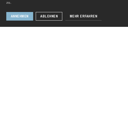
zu.
ANNEHMEN
ABLEHNEN
MEHR ERFAHREN
Donnerstag 20 Aug. 2026
Jeannette Gregori
1 / 5