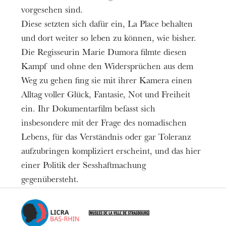
vorgesehen sind.
Informationen
Diese setzten sich dafür ein, La Place behalten
Im Anschluss an die Vorstellung findet ein
und dort weiter so leben zu können, wie bisher.
Publikumsgespräch mit der Filmemacherin statt,
Die Regisseurin Marie Dumora filmte diesen
organisiert von der LICRA Bas-Rhin.
Kampf und ohne den Widersprüchen aus dem
Weg zu gehen fing sie mit ihrer Kamera einen
Alltag voller Glück, Fantasie, Not und Freiheit
ein. Ihr Dokumentarfilm befasst sich
insbesondere mit der Frage des nomadischen
Lebens, für das Verständnis oder gar Toleranz
aufzubringen kompliziert erscheint, und das hier
einer Politik der Sesshaftmachung
gegenübersteht.