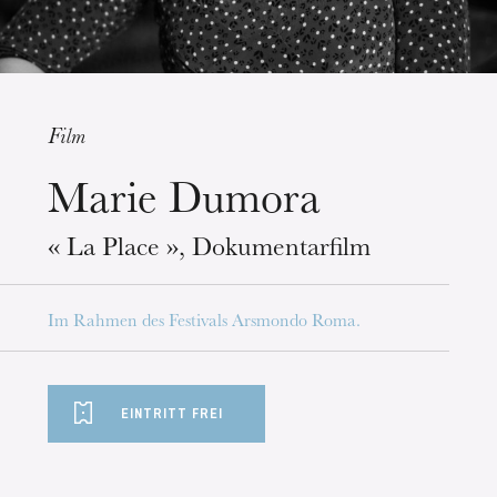
Film
Marie Dumora
Mittwoch 19 Aug. 2026
« La Place », Dokumentarfilm
Im Rahmen des Festivals Arsmondo Roma.
EINTRITT FREI