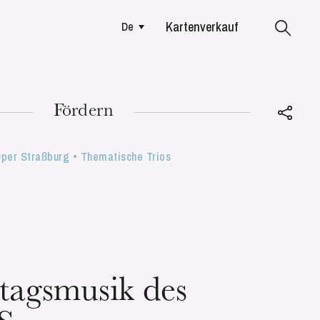
Kartenverkauf
De
Colmar
Fördern
er Straßburg • Thematische Trios
DIENSTAG
18
tagsmusik des