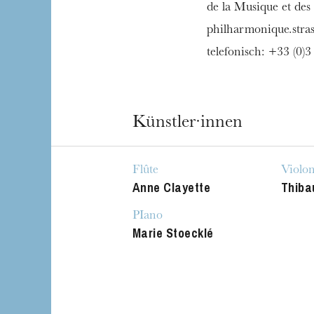
de la Musique et des
philharmonique.stra
telefonisch: +33 (0)
Künstler·innen
Flûte
Violon
Anne Clayette
Thiba
Die OnR mit euc
PIano
Führungen durch d
Marie Stoecklé