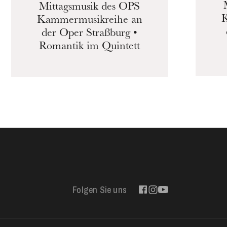
Mittagsmusik des OPS
K
Kammermusikreihe an
der Oper Straßburg •
Romantik im Quintett
Folgen Sie uns