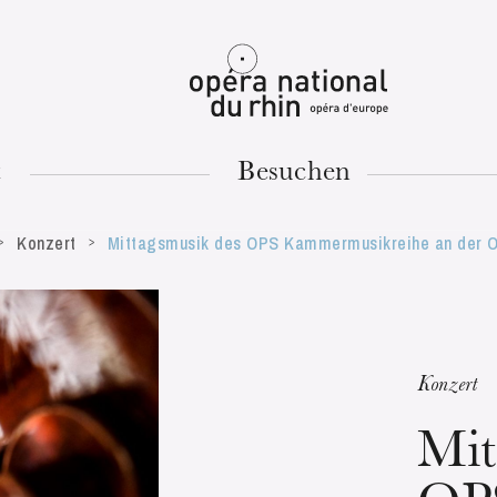
Mulhouse
t
Besuchen
Konzert
Mittagsmusik des OPS Kammermusikreihe an der Op
DIENSTAG
18
Konzert
Mit