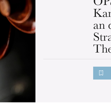
OP
Ka
an 
Str
The