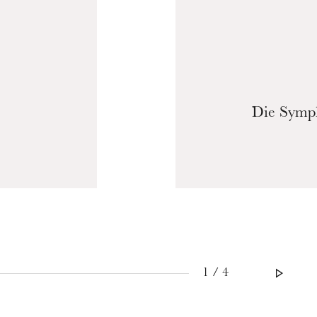
Die Symph
1 / 4