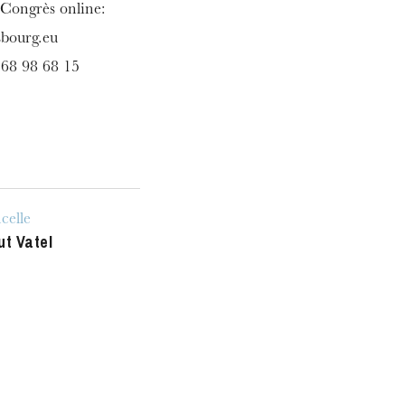
 Congrès online:
sbourg.eu
3 68 98 68 15
celle
ut Vatel
h
ie Oper