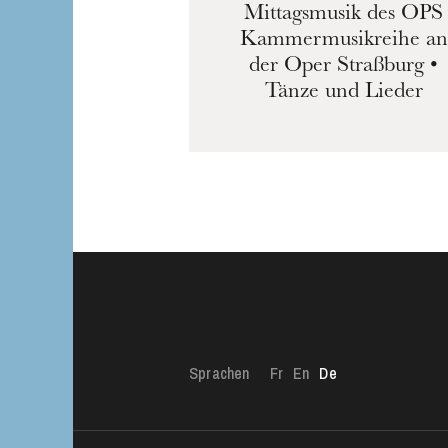
Mittagsmusik des OPS
Kammermusikreihe an
der Oper Straßburg •
Tänze und Lieder
Die OnR mit euc
Führungen durch d
Sprachen
Fr
En
De