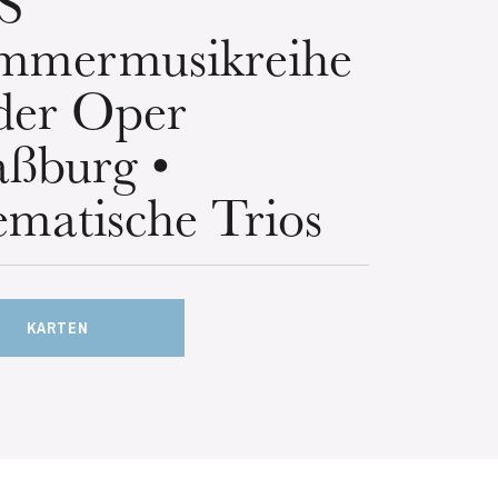
S
mmermusikreihe
der Oper
aßburg •
matische Trios
KARTEN