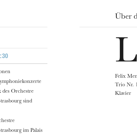
Über d
:30
ionen
Felix Men
Symphoniekonzerte
Trio Nr. 
k des Orchestre
Klavier
trasbourg sind
chestre
trasbourg im Palais