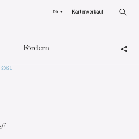
Kartenverkauf
De
Colmar
Fördern
 20/21
DIENSTAG
18
uf!