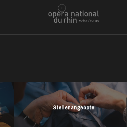
h
ie Oper
Stellenangebote