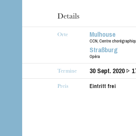
Details
Die OnR mit euc
Mulhouse
Orte
Führungen durch d
CCN, Centre chorégraphiqu
Straßburg
Opéra
30
Sept. 2020
1
Termine
Eintritt frei
Preis