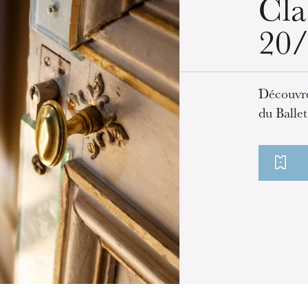
Cla
20
Découvre
du Ballet