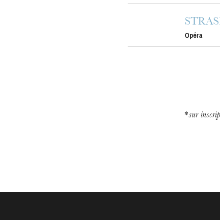
STRA
Opéra
*
sur inscri