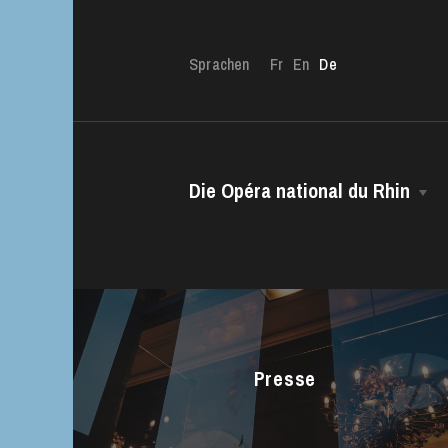
Sprachen
Fr
En
De
Die Opéra national du Rhin
Die OnR mit euc
Das Haus
Führungen durch d
Intendanz
Das CCN • Ballett der Opéra national
du Rhin
Presse
Chor
Opernstudio