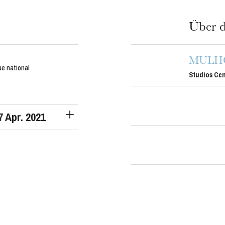
Über d
h
MULH
ie Oper
e national
Studios Ccn
7
Apr. 2021
MITTWOCH
19