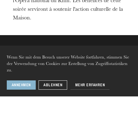
l'Opéra national du Rhin. Les bénéfices de cette
soirée serviront à soutenir l'action culturelle de la
Preis
85-235 €
Maison.
Spieldauer
3h00
Altersempfehlung
Ab 5 Jahren
Wenn Sie mit dem Besuch unserer Website fortfahren, stimmen Sie
der Verwendung von Cookies zur Erstellung von Zugriffsstatistiken
Die OnR mit euch
zu.
Führungen durch die Oper
ANNEHMEN
ABLEHNEN
MEHR ERFAHREN
Sprachen
Fr
En
De
Folgen Sie uns