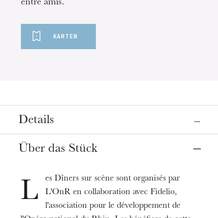
entre amis.
KARTEN
Details
Ort
Über das Stück
Straßburg
Opéra
es Dîners sur scène sont organisés par
L
L'OnR en collaboration avec Fidelio,
Termine
06
10
Apr. 2021
19:15
l'association pour le développement de