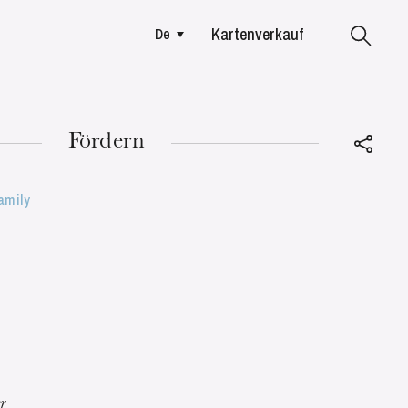
Kartenverkauf
De
Colmar
Fördern
amily
DIENSTAG
18
r