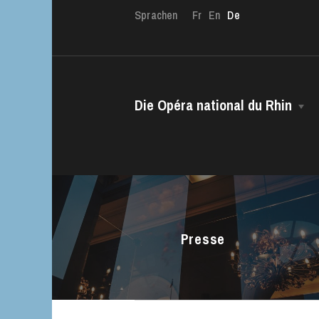
Sprachen
Fr
En
De
Die OnR mit euc
Führungen durch d
Die Opéra national du Rhin
Das Haus
Intendanz
Das CCN • Ballett der Opéra national
du Rhin
Presse
Chor
Opernstudio
Kinderchor