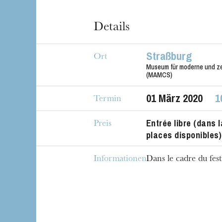
Details
Straßburg
Ort
Museum für moderne und z
(MAMCS)
01
März 2020
1
Termin
Entrée libre (dans l
Preis
places disponibles)
Informationen
Dans le cadre du fes
Die OnR mit euc