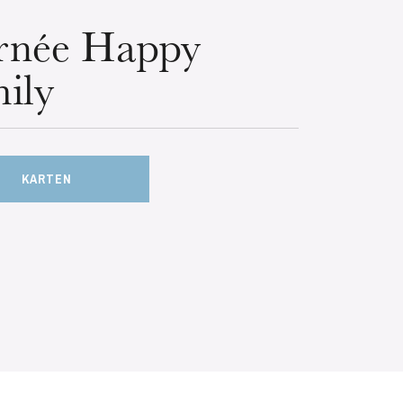
rnée Happy
ily
KARTEN