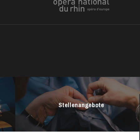
h
ie Oper
Stellenangebote
DONNERSTAG