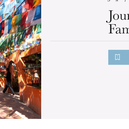
Jou
Fam