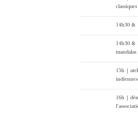
ie Oper
classique
14h30 & 
14h30 & 1
mandalas
15h | atel
indienne
16h | dém
MITTWOCH
19
l’associat