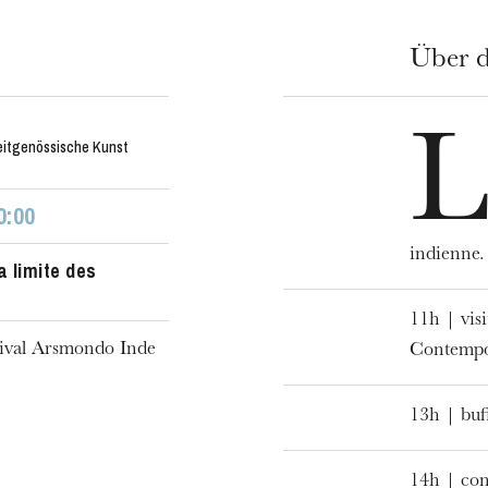
Über d
L
eitgenössische Kunst
0:00
indienne.
a limite des
11h | vis
tival Arsmondo Inde
Contempo
13h | buf
h
14h | con