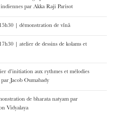
s indiennes par Akka Raji Parisot
15h30 | démonstration de vînâ
7h30 | atelier de dessins de kolams et
ier d’initiation aux rythmes et mélodies
s par Jacob Oumabady
onstration de bharata natyam par
MITTWOCH
19
ion Vidyalaya