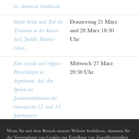
bis Artemisia Gentileschi
Starke Seelen und Tod der
Donnerstag 21 März
Tyrannen in der Kunst:
und 28 März 18:30
Yael, Judith, Beatrice
Uhr
Cenci...
Eine soziale und religiöse
Mittwoch 27 März
Barockutopie in
20:30 Uhr
Argentinien. Auf den
Spuren der
Jesuitenreduktionen der
Guaraní im 17. und 18.
Jahrhundert
Die OnR mit euch
Wenn Sie mit dem Besuch unserer Website fortfahren, stimmen Sie
der Verwendung von Cookies zur Erstellung von Zugriffsstatistiken