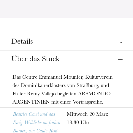
Details
Termine
Über das Stück
20
28
März 2019
Das Centre Emmanuel Mounier, Kulturverein
Preis
des Dominikanerklosters von Straßburg, und
Entritt Frei
Frater Rémy Vallejo begleiten ARSMONDO
Informationen
ARGENTINIEN mit einer Vortragsreihe.
Entrée libre dans la limite des places disponibles
Beatrice Cenci und das
Mittwoch 20 März
Ewig-Weibliche im frühen
18:30 Uhr
Barock, von Guido Reni