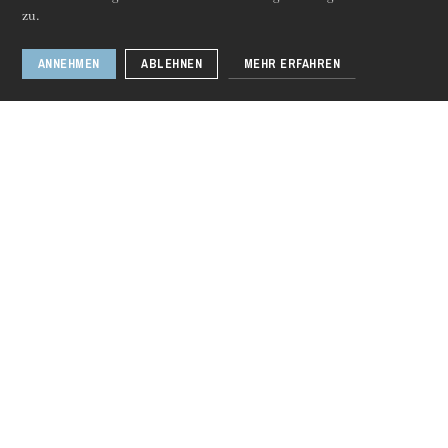
Führungen durch die Oper
zu.
ANNEHMEN
ABLEHNEN
MEHR ERFAHREN
Sprachen
Fr
En
De
Donnerstag 20 Aug. 2026
Folgen Sie uns
Die Opéra national du Rhin
Das Haus
Intendanz