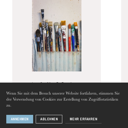
jeunes@onr.fr
Die OnR mit euch
Führungen durch die Oper
Auf die Masken,
Wenn Sie mit dem Besuch unserer Website fortfahren, stimmen Sie
fertig, los!
der Verwendung von Cookies zur Erstellung von Zugriffsstatistiken
zu.
ANNEHMEN
ABLEHNEN
MEHR ERFAHREN