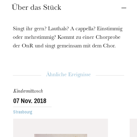
Ort
Über das Stück
Straßburg
Grenier d'abondance
Singt ihr gern? Lauthals? A cappella? Einstimmig
Termin
oder mehrstimmig? Kommt zu einer Chorprobe
12
Dez. 2018
14:00
der OnR und singt gemeinsam mit dem Chor.
Preis
9 €
Ähnliche Ereignisse
Spieldauer
2h00
Kindermittwoch
Altersempfehlung
07
Nov. 2018
Von 8 bis 12 Jahren
Strasbourg
Informationen
Beschränkte Teilnehmerzahl Reservieren bei der
Abteilung junges Publikum