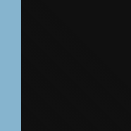
Die OnR mit euc
Führungen durch d