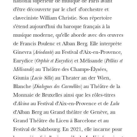
national supérieur de musique de Paris avant
d'être découverte par le chef d'orchestre et
claveciniste William Christie. Son répertoire
s'étend aujourd'hui du baroque français à la
musique moderne, qu'elle aborde avec des œuvres
de Francis Poulenc et Alban Berg. Elle interprète
Ginevra (
Ariodante
) au Festival d'Aix-en-Provence,
Eurydice (
Orphée et Eurydice
) et Mélisande (
Pelléas et
Mélisande
) au Théâtre des Champs-Élysées,
Giunia (
Lucio Silla
) au Theater an der Wien,
Blanche (
Dialogues des Carmélites
) au Théâtre de la
Monnaie de Bruxelles ainsi que les rôles-titres
d'
Alcina
au Festival d'Aix-en-Provence et de
Lulu
d'Alban Berg au Grand théâtre de Genève, au
Grand Théâtre du Liceu à Barcelone et au
Festival de Salzbourg. En 2021, elle incarne pour