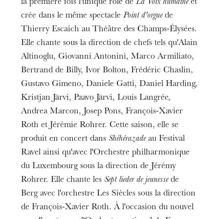
la première fois l'unique rôle de
La Voix humaine
et
crée dans le même spectacle
Point d'orgue
de
Thierry Escaich au Théâtre des Champs-Élysées.
Elle chante sous la direction de chefs tels qu'Alain
Altinoglu, Giovanni Antonini, Marco Armiliato,
Bertrand de Billy, Ivor Bolton, Frédéric Chaslin,
Gustavo Gimeno, Daniele Gatti, Daniel Harding,
Kristjan Järvi, Paavo Järvi, Louis Langrée,
Andrea Marcon, Josep Pons, François-Xavier
Roth et Jérémie Rohrer. Cette saison, elle se
produit en concert dans
Shéhérazade
au Festival
Ravel ainsi qu'avec l'Orchestre philharmonique
du Luxembourg sous la direction de Jérémy
Rohrer. Elle chante les
Sept lieder de jeunesse
de
Berg avec l'orchestre Les Siècles sous la direction
de François-Xavier Roth. À l'occasion du nouvel