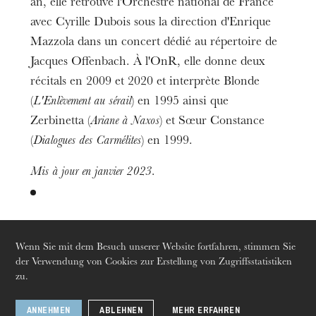
an, elle retrouve l'Orchestre national de France
avec Cyrille Dubois sous la direction d'Enrique
Mazzola dans un concert dédié au répertoire de
Jacques Offenbach. À l'OnR, elle donne deux
récitals en 2009 et 2020 et interprète Blonde
Die OnR mit euch
(
L'Enlèvement au sérail
) en 1995 ainsi que
Führungen durch die Oper
Zerbinetta (
Ariane à Naxos
) et Sœur Constance
(
Dialogues des Carmélites
) en 1999.
Mis à jour en janvier 2023.
Zu sehen in
Wenn Sie mit dem Besuch unserer Website fortfahren, stimmen Sie
der Verwendung von Cookies zur Erstellung von Zugriffsstatistiken
zu.
Liederabend
ANNEHMEN
ABLEHNEN
MEHR ERFAHREN