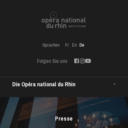
Sprachen
Fr
En
De
Folgen Sie uns
Die Opéra national du Rhin
Das Haus
Intendanz
Das CCN • Ballett der Opéra national du Rhin
Presse
Chor