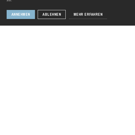
zu.
ANNEHMEN
ABLEHNEN
MEHR ERFAHREN
Donnerstag 20 Aug. 2026
[ Abgesagt ] • Eva-
Maria Westbroek