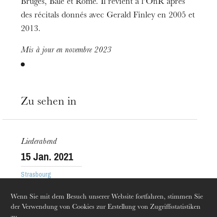
Bruges, Bâle et Rome. Il revient à l’OnR après
des récitals donnés avec Gerald Finley en 2005 et
2013.
Mis à jour en novembre 2023
Zu sehen in
Die OnR mit euch
Führungen durch die Oper
Liederabend
15
Jan. 2021
Strasbourg
Wenn Sie mit dem Besuch unserer Website fortfahren, stimmen Sie
der Verwendung von Cookies zur Erstellung von Zugriffsstatistiken