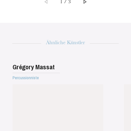
1 / 3
Die OnR mit euch
Führungen durch die Oper
Ähnliche Künstler
Grégory Massat
Percussionniste
Mittwoch 19 Aug. 2026