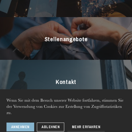
Chor
Opernstudio
Kinderchor
Stellenangebote
Kontakt
Die OnR mit euch
Führungen durch die Oper
Wenn Sie mit dem Besuch unserer Website fortfahren, stimmen Sie
der Verwendung von Cookies zur Erstellung von Zugriffsstatistiken
© 2026 Opéra national
Mentions légales
zu.
du Rhin
Produktionskatalog
Newsletter
ANNEHMEN
ABLEHNEN
MEHR ERFAHREN