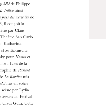
e bébé
de Philippe
Il Trittico
ainsi
u pays des merveilles
de
MITTWOCH
, il conçoit la
19
cène par Claus
u Théâtre San Carlo
vec Katharina
 et au Komische
chky pour
Hamlet
et
fort. Lors de la
ographie de
Richard
 de
La Rondine
mis
ndot
mis en scène
 scène par Lydia
de
Samson
au Festival
r Claus Guth. Cette