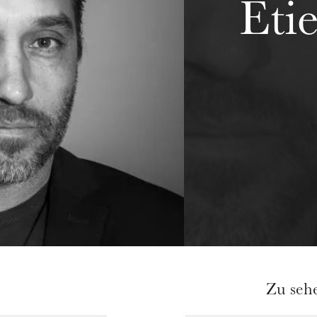
Éti
Zu seh