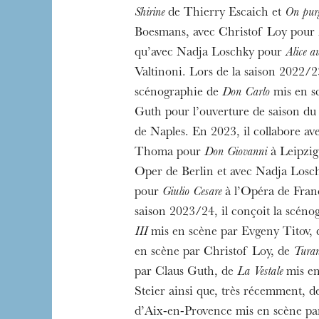
Shirine
de Thierry Escaich et
On purg
Boesmans, avec Christof Loy pour
qu’avec Nadja Loschky pour
Alice a
Valtinoni. Lors de la saison 2022/23
scénographie de
Don Carlo
mis en s
Guth pour l’ouverture de saison d
de Naples. En 2023, il collabore a
Thoma pour
Don Giovanni
à Leipzig
Oper de Berlin et avec Nadja Los
pour
Giulio Cesare
à l’Opéra de Franc
saison 2023/24, il conçoit la scén
III
mis en scène par Evgeny Titov,
en scène par Christof Loy, de
Tura
par Claus Guth, de
La Vestale
mis en
Steier ainsi que, très récemment, 
d’Aix-en-Provence mis en scène pa