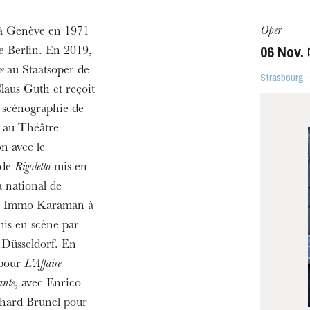
Oper
 à Genève en 1971
06
Nov.
de Berlin. En 2019,
e
au Staatsoper de
Strasbourg ·
laus Guth et reçoit
a scénographie de
 au Théâtre
n avec le
h
 de
Rigoletto
mis en
ie Oper
 national de
r Immo Karaman à
is en scène par
 Düsseldorf. En
 pour
L’Affaire
ante
, avec Enrico
chard Brunel pour