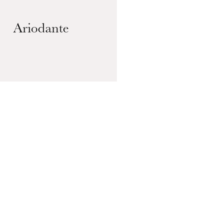
Ariodante
MITTWOCH
19