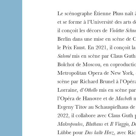
Le scénographe Étienne Pluss naît
et se forme à l’Université des arts 
il conçoit les décors de
Violetter Schne
Berlin dans une mise en scène de C
le Prix Faust. En 2021, il conçoit l
Salomé
mis en scène par Claus Guth
Bolchoï de Moscou, en coproductio
Die OnR mit euc
Metropolitan Opera de New York,
Führungen durch d
scène par Richard Brunel à l’Opéra
Lorraine, d’
Othello
mis en scène pa
l’Opéra de Hanovre et de
Macbeth
m
Evgeny Titov au Schauspielhaus de
2022, il collabore avec Claus Guth
Makropoulos
,
Bluthaus
et
Il Viaggio, D
Lübbe pour
Das kalte Herz
, avec Ri