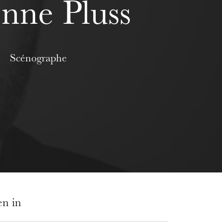
enne Pluss
Scénographe
en in