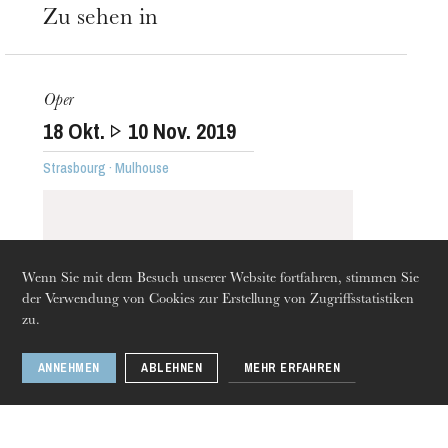
Zu sehen in
Oper
18
Okt.
10
Nov. 2019
Die OnR mit euch
Strasbourg · Mulhouse
Führungen durch die Oper
Wenn Sie mit dem Besuch unserer Website fortfahren, stimmen Sie
der Verwendung von Cookies zur Erstellung von Zugriffsstatistiken
zu.
ANNEHMEN
ABLEHNEN
MEHR ERFAHREN