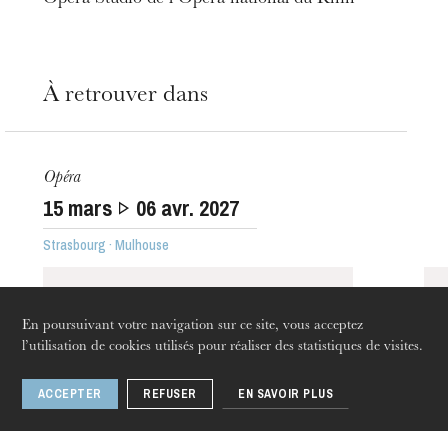
L’OnR avec vous
À retrouver dans
Visites de l’Opéra de
Strasbourg
Opéra
15
mars
06
avr. 2027
Strasbourg · Mulhouse
En poursuivant votre navigation sur ce site, vous acceptez
l’utilisation de cookies utilisés pour réaliser des statistiques de visites.
ACCEPTER
REFUSER
EN SAVOIR PLUS