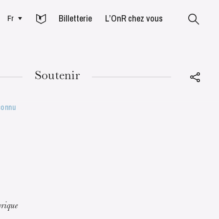
Billetterie
L’OnR chez vous
Fr
Colmar
Soutenir
connu
MARDI
18
yrique