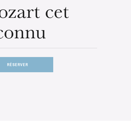
zart cet
connu
RÉSERVER