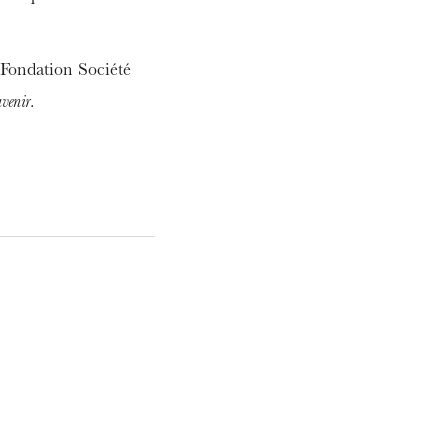
 Fondation Société
avenir
.
ra de