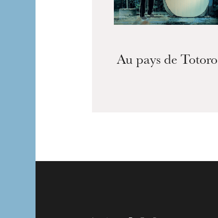
Au pays de Totoro
L’OnR avec vous
Visites de l’Opé
Strasbourg