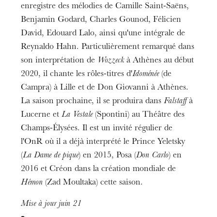
enregistre des mélodies de Camille Saint-Saëns,
Benjamin Godard, Charles Gounod, Félicien
David, Edouard Lalo, ainsi qu'une intégrale de
Reynaldo Hahn. Particulièrement remarqué dans
son interprétation de
Wozzeck
à Athènes au début
2020, il chante les rôles-titres d'
Idoménée
(de
Campra) à Lille et de Don Giovanni à Athènes.
La saison prochaine, il se produira dans
Falstaff
à
Lucerne et
La Vestale
(Spontini) au Théâtre des
Champs-Élysées. Il est un invité régulier de
l'OnR où il a déjà interprété le Prince Yeletsky
(
La Dame de pique
) en 2015, Posa (
Don Carlo
) en
L’OnR avec vous
Visites de l’Opéra de
2016 et Créon dans la création mondiale de
Strasbourg
Hémon
(Zad Moultaka) cette saison.
Mise à jour juin 21