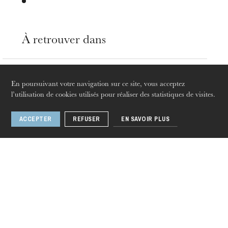
À retrouver dans
Opéra
En poursuivant votre navigation sur ce site, vous acceptez
20
mars
27
juin 2021
l’utilisation de cookies utilisés pour réaliser des statistiques de visites.
Strasbourg · Mulhouse · France Musique
ACCEPTER
REFUSER
EN SAVOIR PLUS
jeudi 20 août 2026