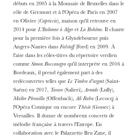
débuts en 2005 à la Monnaie de Bruxelles dans le
rôle de Germont et à l'Opéra de Paris en 2007
en Olivier (
Capriccio
), maison qu'il retrouve en
2014 pour
L'Italienne à Alger
et
La Bohème
. Il chante
pour la première fois à Glyndebourne puis
Angers-Nantes dans
Falstaff
(Ford) en 2009. À
l'aise dans les rôles-titres du répertoire verdien
comme
Simon Boccanegra
qu'il interprète en 2016 à
Bordeaux, il prend également part à des
redécouvertes telles que
Le Timbre d'argent
(Saint-
Saëns) en 2017,
Tarare
(Salieri),
Armide
(Lully),
Maître Péronilla
(Offenbach),
Ali Baba
(Lecocq) à
l'Opéra Comique ou encore
Thésée
(Gossec) à
Versailles. Il donne de nombreux concerts de
mélodie française à travers l'Europe. En
collaboration avec le Palazzetto Bru Zane, il