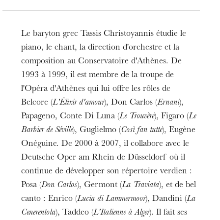
Le baryton grec Tassis Christoyannis étudie le
piano, le chant, la direction d'orchestre et la
composition au Conservatoire d'Athènes. De
1993 à 1999, il est membre de la troupe de
l'Opéra d'Athènes qui lui offre les rôles de
Belcore (
L'Élixir d'amour
), Don Carlos (
Ernani
),
Papageno, Conte Di Luna (
Le Trouvère
), Figaro (
Le
Barbier de Séville
), Guglielmo (
Così fan tutte
), Eugène
Onéguine. De 2000 à 2007, il collabore avec le
Deutsche Oper am Rhein de Düsseldorf où il
continue de développer son répertoire verdien :
Posa (
Don Carlos
), Germont (
La Traviata
), et de bel
canto : Enrico (
Lucia di Lammermoor
), Dandini (
La
Cenerentola
), Taddeo (
L'Italienne à Alger
). Il fait ses