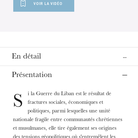
VOIR LA VIDÉO
En détail
Lieu
Présentation
Strasbourg
Vidéo en ligne
i la Guerre du Liban est le résultat de
S
fractures sociales, économiques et
Date
10
27
juin 2021
politiques, parmi lesquelles une unité
nationale fragile entre communautés chrétiennes
et musulmanes, elle tire également ses origines
Tarifs
des tensions géopolitiques où s'entremêlent les