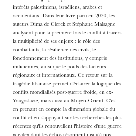
Gratuit
intérêts palestiniens, israéliens, arabes et
Durée
1h20
occidentaux. Dans leur livre paru en 2020, les
auteurs Dima de Clerck et Stéphane Malsagne
Informations
analysent pour la première fois le conflit à travers
VOIR LA VIDÉO
la multiplicité de ses enjeux : le rôle des
Disponible jusqu'au 27 juin.
combattants, la résilience des civils, le
fonctionnement des institutions, y compris
miliciennes, ainsi que le poids des facteurs
régionaux et internationaux. Ce retour sur la
tragédie libanaise permet d'éclairer la logique des
conflits mondialisés post-guerre froide, en ex-
Yougoslavie, mais aussi au Moyen-Orient. C'est
en prenant en compte la dimension globale du
conflit et en s'appuyant sur les recherches les plus
récentes qu'ils renouvellent l'histoire d'une guerre
«civile» dont les échos résonnent jusqu'à nos