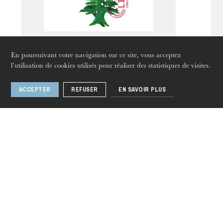
En poursuivant votre navigation sur ce site, vous acceptez
l’utilisation de cookies utilisés pour réaliser des statistiques de visites.
Le Liban peut-il
ACCEPTER
REFUSER
EN SAVOIR PLUS
renaître ?
jeudi 20 août 2026
1 / 6