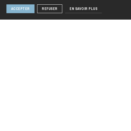
ACCEPTER
REFUSER
EN SAVOIR PLUS
jeudi 20 août 2026
Danser Schubert
au XXIe siècle