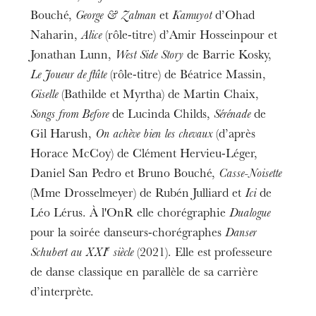
Bouché,
George & Zalman
et
Kamuyot
d’Ohad
Naharin,
Alice
(rôle-titre) d’Amir Hosseinpour et
Jonathan Lunn,
West Side Story
de Barrie Kosky,
Le Joueur de flûte
(rôle-titre) de Béatrice Massin,
Giselle
(Bathilde et Myrtha) de Martin Chaix,
Songs from Before
de Lucinda Childs,
Sérénade
de
Gil Harush,
On achève bien les chevaux
(d’après
Horace McCoy) de Clément Hervieu-Léger,
Daniel San Pedro et Bruno Bouché,
Casse-Noisette
(Mme Drosselmeyer) de Rubén Julliard et
Ici
de
Léo Lérus. À l'OnR elle chorégraphie
Dualogue
pour la soirée danseurs-chorégraphes
Danser
e
Schubert au XXI
siècle
(2021). Elle est professeure
de danse classique en parallèle de sa carrière
d’interprète.