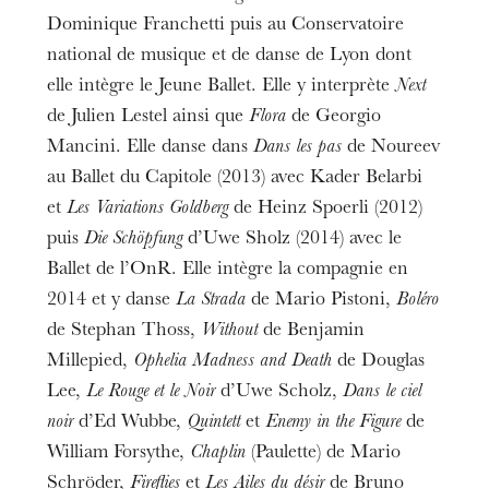
Dominique Franchetti puis au Conservatoire
national de musique et de danse de Lyon dont
elle intègre le Jeune Ballet. Elle y interprète
Next
de Julien Lestel ainsi que
Flora
de Georgio
Mancini. Elle danse dans
Dans les pas
de Noureev
au Ballet du Capitole (2013) avec Kader Belarbi
et
Les Variations Goldberg
de Heinz Spoerli (2012)
puis
Die Schöpfung
d’Uwe Sholz (2014) avec le
Ballet de l’OnR. Elle intègre la compagnie en
2014 et y danse
La Strada
de Mario Pistoni,
Boléro
de Stephan Thoss,
Without
de Benjamin
Millepied,
Ophelia Madness and Death
de Douglas
Lee,
Le Rouge et le Noir
d’Uwe Scholz,
Dans le ciel
noir
d’Ed Wubbe,
Quintett
et
Enemy in the Figure
de
William Forsythe,
Chaplin
(Paulette) de Mario
Schröder,
Fireflies
et
Les Ailes du désir
de Bruno