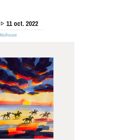
11
oct. 2022
· Mulhouse
MERCREDI
19