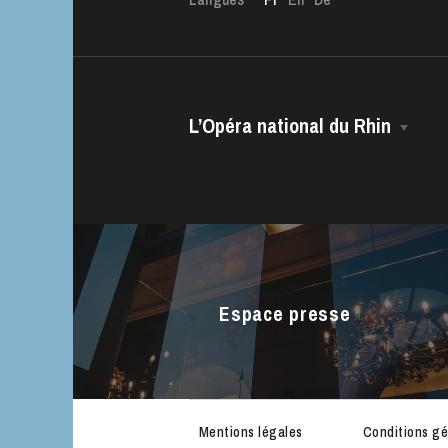
L’Opéra national du Rhin
La Maison
L’OnR avec vous
Direction Générale
Visites de l’Opé
Le CCN • Ballet de l’Opéra national
Strasbourg
du Rhin
Espace presse
Le Chœur
L’Opéra Studio
La Maîtrise
Les équipes
Mentions légales
Conditions gé