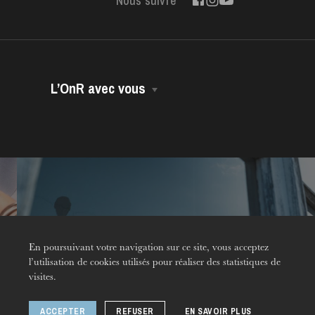
Nous suivre
L’OnR avec vous
Opéra Volant
Opéra-Bus
Accessibilité
Dans vos murs
Contact
Environnement
En poursuivant votre navigation sur ce site, vous acceptez
l’utilisation de cookies utilisés pour réaliser des statistiques de
visites.
ductions
© 2026 Opéra national
ACCEPTER
REFUSER
EN SAVOIR PLUS