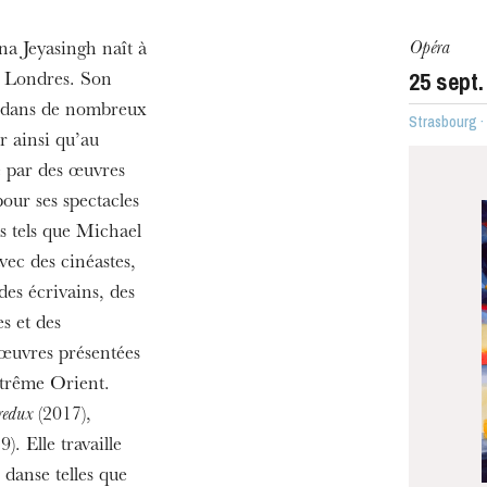
Opéra
a Jeyasingh naît à
25
sept.
 à Londres. Son
ra de
é dans de nombreux
Strasbourg 
r ainsi qu’au
é par des œuvres
our ses spectacles
s tels que Michael
ec des cinéastes,
des écrivains, des
s et des
 œuvres présentées
xtrême Orient.
MERCREDI
redux
(2017),
19
). Elle travaille
danse telles que