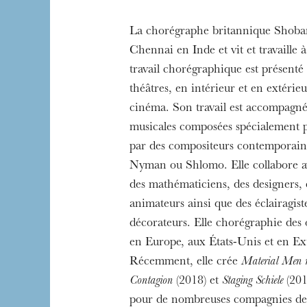
La chorégraphe britannique Shoban
Chennai en Inde et vit et travaille
L’OnR avec vous
Visites de l’Opé
travail chorégraphique est présent
Strasbourg
théâtres, en intérieur et en extérieu
cinéma. Son travail est accompagn
musicales composées spécialement p
par des compositeurs contemporain
Nyman ou Shlomo. Elle collabore av
des mathématiciens, des designers, 
animateurs ainsi que des éclairagiste
décorateurs. Elle chorégraphie des
en Europe, aux États-Unis et en E
Récemment, elle crée
Material Men 
Contagion
(2018) et
Staging Schiele
(2019
pour de nombreuses compagnies de 