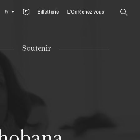
Billetterie
L’OnR chez vous
Fr
Colmar
Soutenir
MARDI
18
hobana