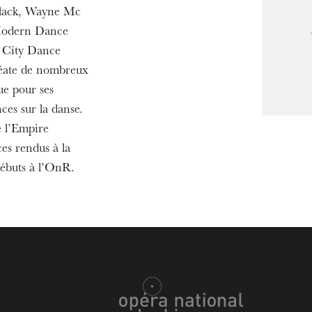
lack, Wayne Mc
Modern Dance
 City Dance
éate de nombreux
ue pour ses
ces sur la danse.
 l’Empire
es rendus à la
débuts à l’OnR.