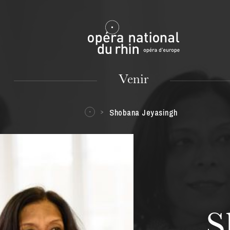
Mulhouse
Venir
Shobana Jeyasingh
MARDI
18
S