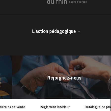
L’action pédagogique
Les représentations scolaires
Les ressources pédagogiques
ra de
Les vidéos métiers
Rejoignez-nous
nérales de vente
Règlement intérieur
Catalogue de pro