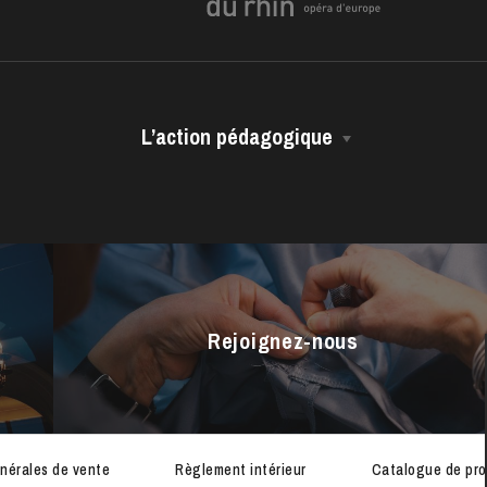
L’action pédagogique
Les représentations scolaires
Les ressources pédagogiques
ra de
Les vidéos métiers
Rejoignez-nous
nérales de vente
Règlement intérieur
Catalogue de pro