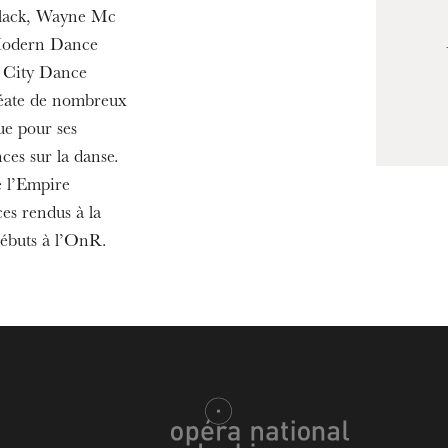
lack, Wayne Mc
Modern Dance
 City Dance
éate de nombreux
ue pour ses
ces sur la danse.
 l’Empire
es rendus à la
débuts à l’OnR.