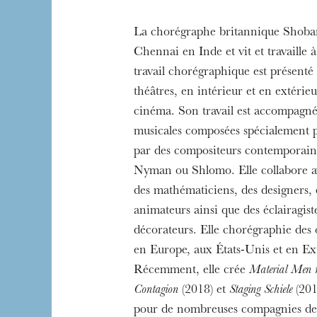
La chorégraphe britannique Shoban
Chennai en Inde et vit et travaille
L’OnR avec vous
Visites de l’Opé
travail chorégraphique est présent
Strasbourg
théâtres, en intérieur et en extérieu
cinéma. Son travail est accompagn
musicales composées spécialement p
par des compositeurs contemporain
Nyman ou Shlomo. Elle collabore av
des mathématiciens, des designers, 
animateurs ainsi que des éclairagiste
décorateurs. Elle chorégraphie des
en Europe, aux États-Unis et en E
Récemment, elle crée
Material Men 
Contagion
(2018) et
Staging Schiele
(2019
pour de nombreuses compagnies de 