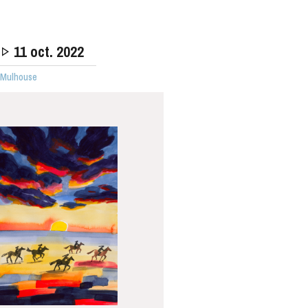
11
oct. 2022
· Mulhouse
MERCREDI
19