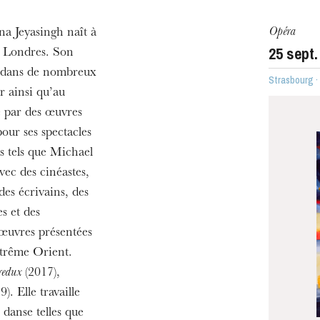
Opéra
a Jeyasingh naît à
25
sept.
 à Londres. Son
ra de
é dans de nombreux
Strasbourg 
r ainsi qu’au
é par des œuvres
our ses spectacles
s tels que Michael
ec des cinéastes,
des écrivains, des
s et des
 œuvres présentées
xtrême Orient.
MERCREDI
redux
(2017),
19
). Elle travaille
danse telles que