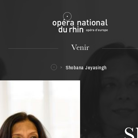
Mulhouse
Venir
Shobana Jeyasingh
MARDI
18
S