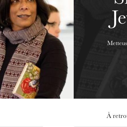
J
Metteus
À retr