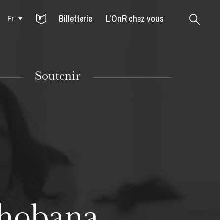
Billetterie
L’OnR chez vous
Fr
Colmar
Soutenir
MARDI
18
hobana