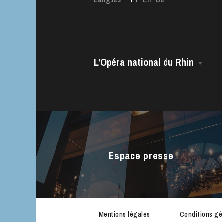
L’Opéra national du Rhin
La Maison
L’OnR avec vous
Direction Générale
Visites de l’Opé
Le CCN • Ballet de l’Opéra national
Strasbourg
du Rhin
Espace presse
Le Chœur
L’Opéra Studio
La Maîtrise
Les équipes
Mentions légales
Conditions gé