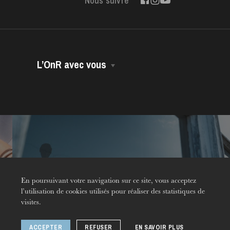
Nous suivre
L’OnR avec vous
Opéra Volant
Opéra-Bus
Accessibilité
Dans vos murs
Contact
Environnement
En poursuivant votre navigation sur ce site, vous acceptez
l’utilisation de cookies utilisés pour réaliser des statistiques de
visites.
ductions
© 2026 Opéra national
ACCEPTER
REFUSER
EN SAVOIR PLUS