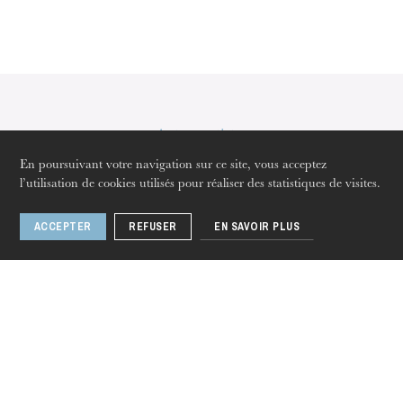
Autres artistes
En poursuivant votre navigation sur ce site, vous acceptez
l’utilisation de cookies utilisés pour réaliser des statistiques de visites.
Armando Noguera
ACCEPTER
REFUSER
EN SAVOIR PLUS
Artiste lyrique
jeudi 20 août 2026