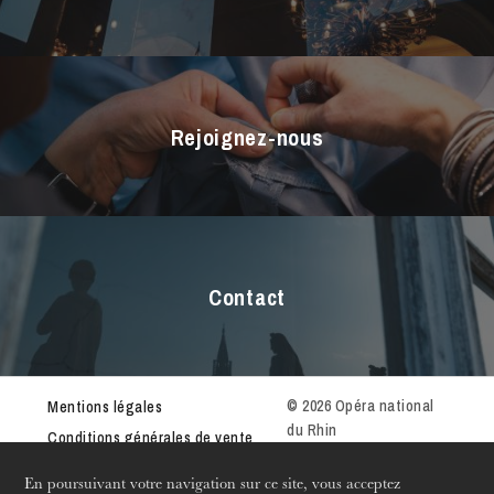
Dans vos murs
Les équipes
Environnement
Rénovation de l’Opéra de Strasbourg
Rejoignez-nous
Contact
© 2026 Opéra national
Mentions légales
du Rhin
Conditions générales de vente
Règlement intérieur
En poursuivant votre navigation sur ce site, vous acceptez