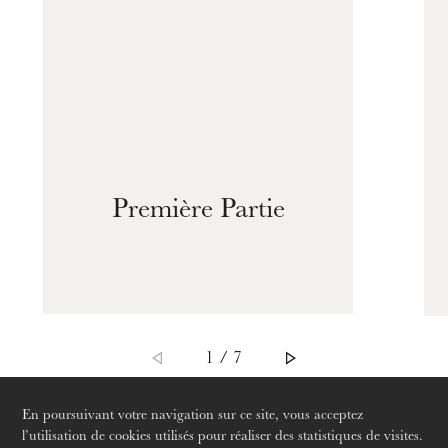
L’OnR avec vous
Visites de l’Opéra de
Strasbourg
Première Partie
1 / 7
En poursuivant votre navigation sur ce site, vous acceptez
l’utilisation de cookies utilisés pour réaliser des statistiques de visites.