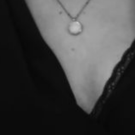
L’OnR avec vous
Visites de l’Opéra de
Strasbourg