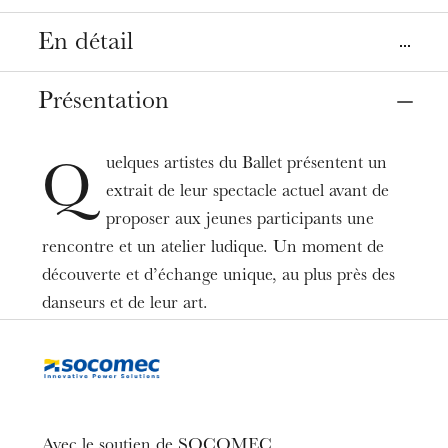
En détail
Lieux
Présentation
Mulhouse
Strasbourg
La Filature
Opéra, salle Bastide
CCN, Centre chorégraphique national
uelques artistes du Ballet présentent un
Q
extrait de leur spectacle actuel avant de
Dates
proposer aux jeunes participants une
28
janv.
17
juin 2026
14:30
rencontre et un atelier ludique. Un moment de
découverte et d’échange unique, au plus près des
Tarifs
danseurs et de leur art.
10 €
Durée
1h30
Limite d’âge
De 7 à 12 ans
Avec le soutien de SOCOMEC.