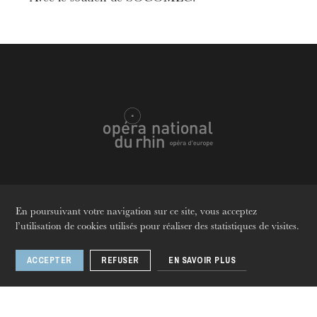
Informations
Pour les enfants sans leurs parents
Réservations
actionculturelle@onr.fr
Langues
Fr
En
De
L’OnR avec vous
En poursuivant votre navigation sur ce site, vous acceptez
Visites de l’Opéra de
Nous suivre
l’utilisation de cookies utilisés pour réaliser des statistiques de visites.
Strasbourg
ACCEPTER
REFUSER
EN SAVOIR PLUS
L’Opéra national du Rhin
La Maison