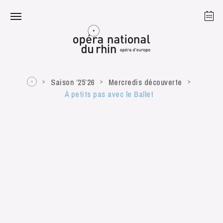
Strasbourg
Mulhouse
Août 2026
Saison ’25’26
Mercredis découverte
À petits pas avec le Ballet
mardi 18 août 2026