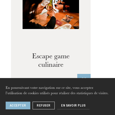
Escape game
culinaire
En poursuivant votre navigation sur ce site, vous acceptez
l’utilisation de cookies utilisés pour réaliser des statistiques de visites.
Concert
ACCEPTER
REFUSER
EN SAVOIR PLUS
25
avr. 2025