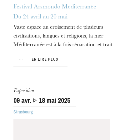
Festival Arsmondo Méditerranée
Du 24 avril au 20 mai
Vaste espace au croisement de plusieurs
civilisations, langues et religions, la mer
Méditerranée est à la fois séparation et trait
L’OnR avec vous
d’union entre des pays d’une incroyable diversité.
Visites de l’Opéra de
EN LIRE PLUS
Pendant plusieurs millénaires jusqu’à nos jours,
Strasbourg
ces contrées ont tour à tour commercé, dialogué
ou guerroyé les unes avec les autres. Elles ont
connu des migrations de toutes sortes, des
Exposition
mélanges fructueux, des acculturations
09
avr.
18
mai 2025
merveilleuses.
Strasbourg
Toujours désireux de mettre en lumière les
cultures transnationales, le festival
interdisciplinaire Arsmondo, porté par l’Opéra