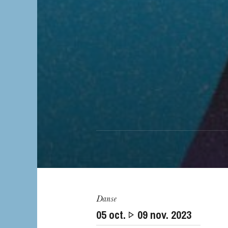
L’OnR avec vous
Visites de l’Opé
Danse
Strasbourg
05
oct.
09
nov. 2023