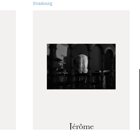
Strasbourg
JEUDI
20
Jérôme