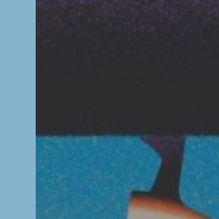
L’OnR avec vous
Visites de l’Opé
Strasbourg