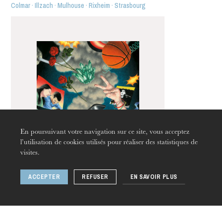
Colmar · Illzach · Mulhouse · Rixheim · Strasbourg
En poursuivant votre navigation sur ce site, vous acceptez
l’utilisation de cookies utilisés pour réaliser des statistiques de
JEUDI
visites.
20
ACCEPTER
REFUSER
EN SAVOIR PLUS
Kamuyot 23/24