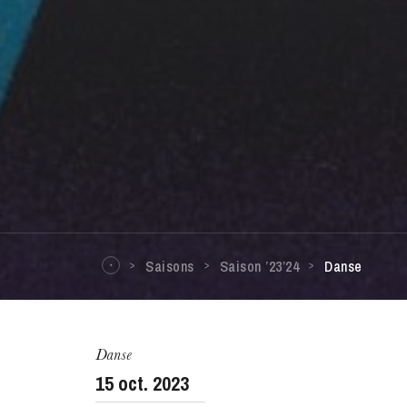
Saisons
Saison ’23’24
Danse
ra de
Danse
15
oct. 2023