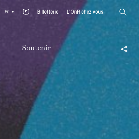
Billetterie
L’OnR chez vous
Fr
Colmar
Soutenir
MARDI
18