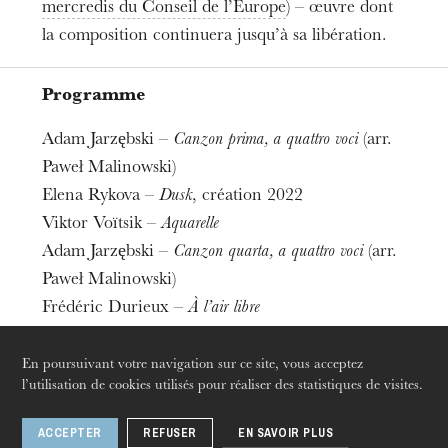
mercredis du Conseil de l’Europe
) – œuvre dont
la composition continuera jusqu’à sa libération.
Programme
Adam Jarzębski –
Canzon prima, a quattro voci
(arr.
Paweł Malinowski)
L’OnR avec vous
Elena Rykova –
Dusk
, création 2022
Visites de l’Opéra de
Viktor Voïtsik –
Aquarelle
Strasbourg
Adam Jarzębski –
Canzon quarta, a quattro voci
(arr.
Paweł Malinowski)
Frédéric Durieux –
À l’air libre
Paweł Malinowksi –
Adagio sostenuto
Andrey Tsalko –
Rhapsodie
En poursuivant votre navigation sur ce site, vous acceptez
l’utilisation de cookies utilisés pour réaliser des statistiques de visites.
Nina Šenk –
Po jezeru
Valery Zhivalevsky –
Variations sur une chanson
ACCEPTER
REFUSER
EN SAVOIR PLUS