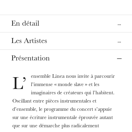
En détail
Lieu
Les Artistes
Strasbourg
Opéra, Salle Ponnelle
Présentation
Flûtes Renaissance et modernes
Keiko Murakami
Date
25
avr. 2023
19:00
ensemble Linea nous invite à parcourir
Hautbois moderne, baryton et hautbois d’amour
L’
Heidi Caillet
l’immense « monde slave » et les
Tarifs
imaginaires de créateurs qui l’habitent.
Contrebasson, basson
6 - 12 €
Oscillant entre pièces instrumentales et
Thomas Quinquenel
Durée
d’ensemble, le programme du concert s’appuie
1h00
Trombone
sur une écriture instrumentale éprouvée autant
Thierry Spiesser
que sur une démarche plus radicalement