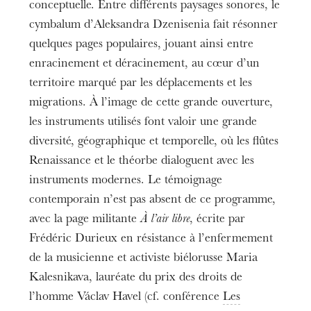
conceptuelle. Entre différents paysages sonores, le
Théorbe et guitare
Caroline Delume
cymbalum d’Aleksandra Dzenisenia fait résonner
quelques pages populaires, jouant ainsi entre
Cymbalum, cimbalom
enracinement et déracinement, au cœur d’un
Aleksandra Dzenisenia
territoire marqué par les déplacements et les
Direction
migrations. À l’image de cette grande ouverture,
Jean-Philippe Wurtz
les instruments utilisés font valoir une grande
diversité, géographique et temporelle, où les flûtes
Ensemble Linea
Renaissance et le théorbe dialoguent avec les
instruments modernes. Le témoignage
contemporain n’est pas absent de ce programme,
avec la page militante
À l’air libre
, écrite par
Frédéric Durieux en résistance à l’enfermement
de la musicienne et activiste biélorusse Maria
Kalesnikava, lauréate du prix des droits de
l’homme Václav Havel (cf. conférence
Les