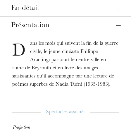
En détail
Lieu
Présentation
Strasbourg
Vidéo en ligne
ans les mois qui suivent la fin de la guerre
D
civile, le jeune cinéaste Philippe
Date
22
mars
01
avr. 2021
19:00
Aractingi parcourt le centre ville en
ruine de Beyrouth et en livre des images
saisissantes qu’il accompagne par une lecture de
Tarifs
Gratuit
poèmes superbes de Nadia Tuéni (1935-1983).
Durée
0h20
Spectacles associés
Informations
VOIR LA VIDÉO
Projection