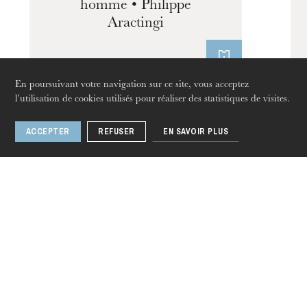
homme • Philippe
Visites de l’Opéra de
Aractingi
Strasbourg
En poursuivant votre navigation sur ce site, vous acceptez
l’utilisation de cookies utilisés pour réaliser des statistiques de visites.
1 / 4
ACCEPTER
REFUSER
EN SAVOIR PLUS
jeudi 20 août 2026
Langues
Fr
En
De