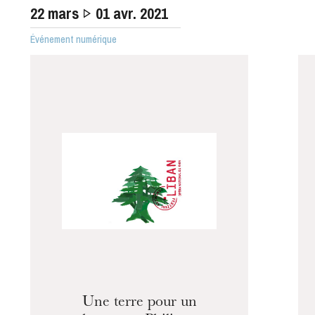
Disponible jusqu'au 1er avril
22
mars
01
avr. 2021
Événement numérique
Une terre pour un
L’OnR avec vous