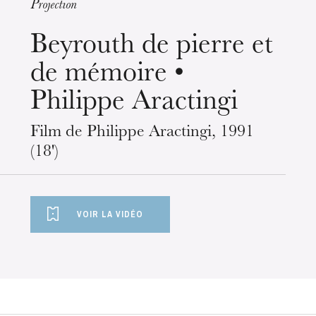
Projection
mercredi 19 août 2026
Beyrouth de pierre et
de mémoire •
Philippe Aractingi
Film de Philippe Aractingi, 1991
(18')
VOIR LA VIDÉO