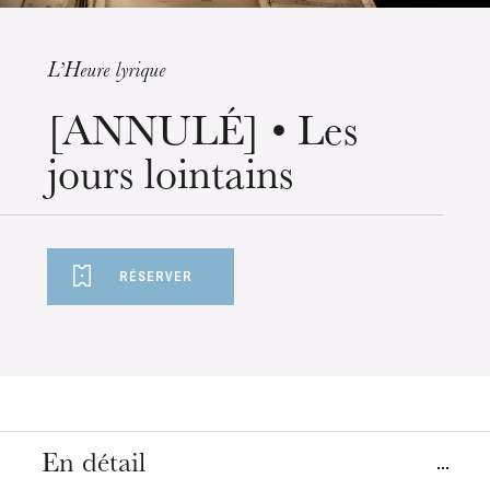
L’Heure lyrique
mercredi 19 août 2026
[ANNULÉ] • Les
jours lointains
RÉSERVER
En détail