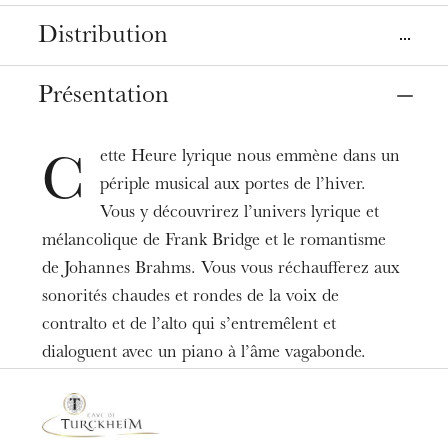
Lieu
Distribution
Strasbourg
Opéra, Salle Ponnelle
Présentation
Chœur de l’Opéra national du Rhin
Date
Contralto
12
déc. 2020
11:00
ette Heure lyrique nous emmène dans un
Yasmina Favre
C
périple musical aux portes de l’hiver.
Piano
Tarifs
Vous y découvrirez l’univers lyrique et
Alessandro Zuppardo
6 - 12 €
mélancolique de Frank Bridge et le romantisme
de Johannes Brahms. Vous vous réchaufferez aux
Alto
Agnès Maison
sonorités chaudes et rondes de la voix de
contralto et de l’alto qui s’entremêlent et
dialoguent avec un piano à l’âme vagabonde.