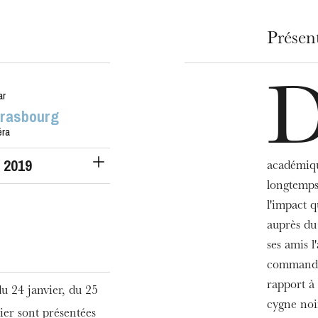
Présen
ar
trasbourg
éra
. 2019
académiqu
longtemps
l'impact 
auprès du 
ses amis l
commande 
rapport à
u 24 janvier, du 25
cygne noi
rier sont présentées