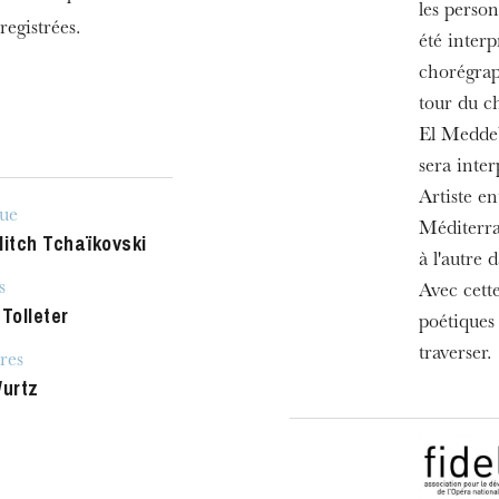
les perso
egistrées.
été inter
chorégrap
tour du c
El Meddeb
sera inter
Artiste en
ue
Méditerran
Ilitch Tchaïkovski
à l'autre 
s
Avec cette
Tolleter
poétiques 
traverser.
res
Wurtz