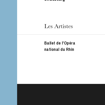
L’OnR avec vous
Visites de l’Opé
Strasbourg
Les Artistes
Ballet de l'Opéra
national du Rhin