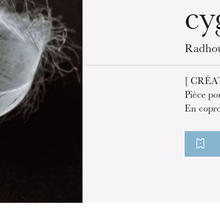
cy
Radho
[ CRÉA
Pièce po
En copro