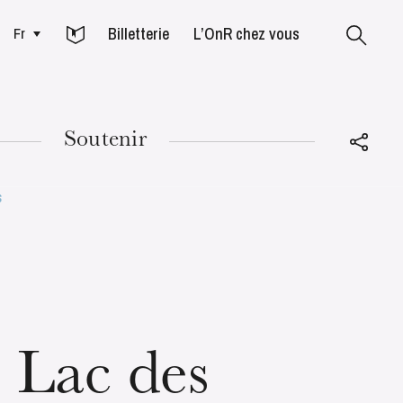
Billetterie
L’OnR chez vous
Fr
Colmar
Soutenir
s
MARDI
18
 Lac des