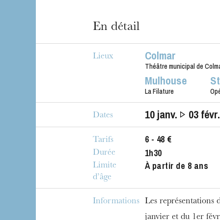
En détail
Colmar
Lieux
Théâtre municipal de Colm
Mulhouse
S
La Filature
Op
10
janv.
03
févr
Dates
6 - 48 €
Tarifs
1h30
Durée
À partir de 8 ans
Limite
d’âge
Informations
Les représentations d
janvier et du 1er fév