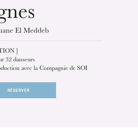
gnes
uane El Meddeb
TION ]
ur 32 danseurs
duction avec la Compagnie de SOI
RÉSERVER