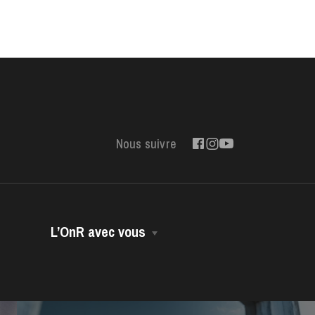
Nous suivre
L’OnR avec vous
Opéra Volant
Opéra-Bus