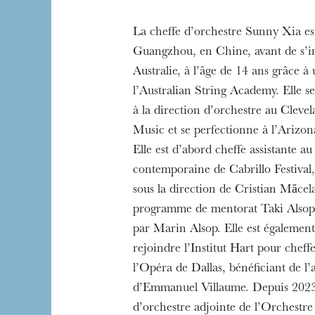
La cheffe d’orchestre Sunny Xia est
Guangzhou, en Chine, avant de s’in
Australie, à l’âge de 14 ans grâce à
l’Australian String Academy. Elle s
L’OnR avec vous
à la direction d’orchestre au Clevel
Visites de l’Opé
Music et se perfectionne à l’Arizon
Strasbourg
Elle est d’abord cheffe assistante a
contemporaine de Cabrillo Festival, 
sous la direction de Cristian Măcel
programme de mentorat Taki Alsop, 
par Marin Alsop. Elle est également
rejoindre l’Institut Hart pour cheff
l’Opéra de Dallas, bénéficiant de 
d’Emmanuel Villaume. Depuis 2023, 
d’orchestre adjointe de l’Orchestr