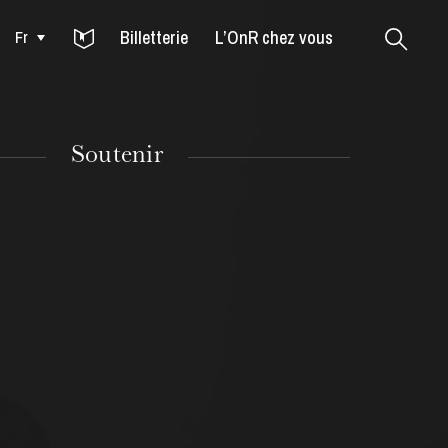
Billetterie
L’OnR chez vous
Fr
Colmar
Soutenir
MARDI
18