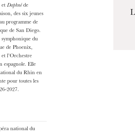
et
Daphné
de
MERCREDI
19
L
saison, des six jeunes
veau programme de
ique de San Diego.
tre symphonique du
ue de Phoenix,
et l’Orchestre
 espagnole. Elle
national du Rhin en
nte pour toutes les
026-2027.
péra national du