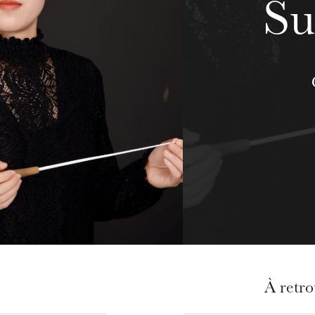
Su
À retr