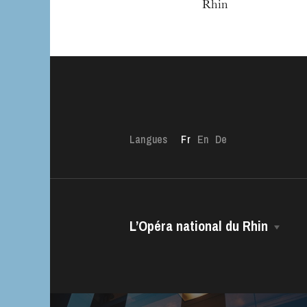
Rhin
Langues
Fr
En
De
L’Opéra national du Rhin
L’OnR avec vous
La Maison
Visites de l’Opé
Direction Générale
Strasbourg