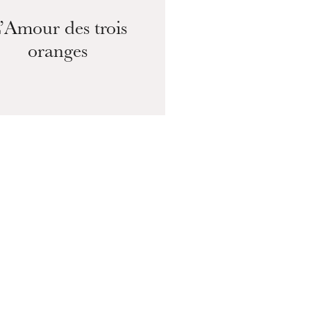
MERCREDI
19
’Amour des trois
oranges