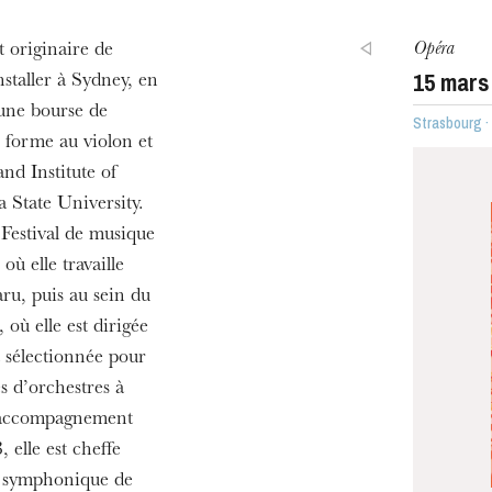
Opéra
 originaire de
15
mars
staller à Sydney, en
 une bourse de
Strasbourg 
e forme au violon et
and Institute of
ra de
a State University.
u Festival de musique
où elle travaille
aru, puis au sein du
où elle est dirigée
 sélectionnée pour
es d’orchestres à
l’accompagnement
elle est cheffe
e symphonique de